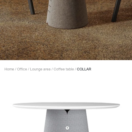
Home
/
Office
/
Lounge area
/
Coffee table
/
COLLAR