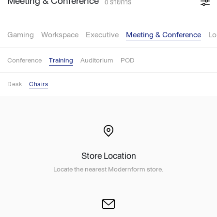
Meeting & Conference
0 รายการ
Gaming
Workspace
Executive
Meeting & Conference
Lo
Conference
Training
Auditorium
POD
Desk
Chairs
Store Location
Locate the nearest Modernform store.