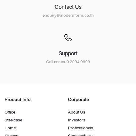
Contact Us
enquiry@modernform.co.th
Support
Call center 0 2094 9999
Product Info
Corporate
Office
About Us
Steelcase
Investors
Home
Professionals
Kitchen
Sustainability