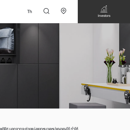
Th
Investors
n
สั่งทำโซฟาแบบ
Walk-in closet &
Custom Dining Table
 เหมาะกับทุกไลฟ์
Storage
Accessories
Bookshelf & Multimedia
Wall decoration
Walk-in closet
ในออฟฟิศ นอกจากจะช่วยแบ่งแยกหมวดหมู่ของของใช้ ทำให้