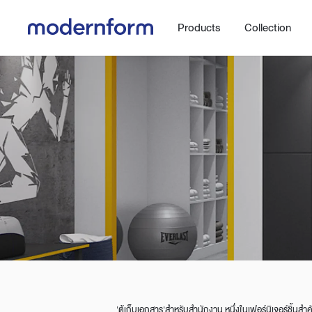
Products
Collection
Office
Hybrid Space
Steelcase
Orbix
New!
Work.Move.More
Gaming
Ergonomic chair
Workspace
Adjustable desk
Executive
Working accessories
Meeting & Conference
'ตู้เก็บเอกสาร'สำหรับสำนักงาน หนึ่งในเฟอร์นิเจอร์ชิ้