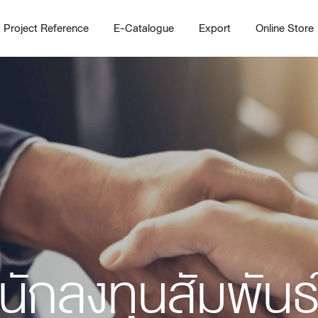
Project Reference
E-Catalogue
Export
Online Store
Home
Working Design Solution
Kitche
บริการ
New!
Custom
Living room
Kitchens
นักลงทุนสัมพันธ
สไตล์
Dining room
Kitchen 
Bedroom
Barstool
Wordrobe
Trolley