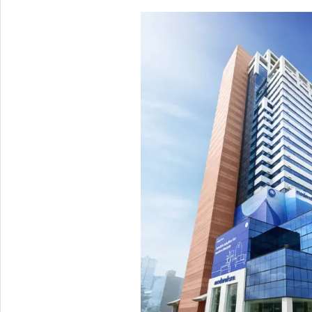
Architectural Hardware
Kitchen Pull Out Basket
Surfacing and Flooring Material
Kitchen Corner Basket
Fire-rated & Decorative Doors
Kitchen Wall Cabinet
Elevator Decoration
Kitchen Base Unit Baske
Kitchen Accessories