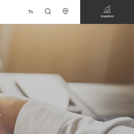
Th
Investors
n
สั่งทำโซฟาแบบ
Walk-in closet &
Custom Dining Table
 เหมาะกับทุกไลฟ์
Storage
์
Accessories
Bookshelf & Multimedia
Wall decoration
Walk-in closet