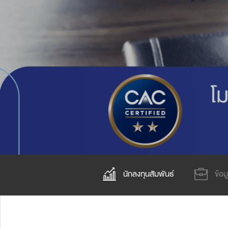
Lounge area
Collaboration space
Storage
Itoki
Ergonomic Recliner
Steelcase
นักลงทุนสัมพันธ์
ข้อม
Hardware & Fitting
Higold
Furniture Fitting
Kitchen Tall Unit Basket