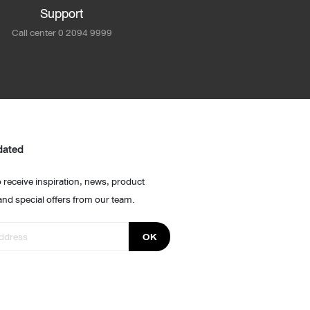
Support
Call center 0 2094 9999
dated
 receive inspiration, news, product
and special offers from our team.
OK