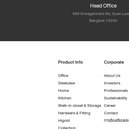
Head Office
699 Srinagarindra Rd, Suan Lua
Bangkok 10250
Product Info
Corporate
Office
About Us
Steelcase
Investors
Home
Professionals
Kitchen
Sustainability
Walk-in closet & Storage
Career
Hardware & Fitting
Contact
Higold
การร้องเรียนและ
Collection