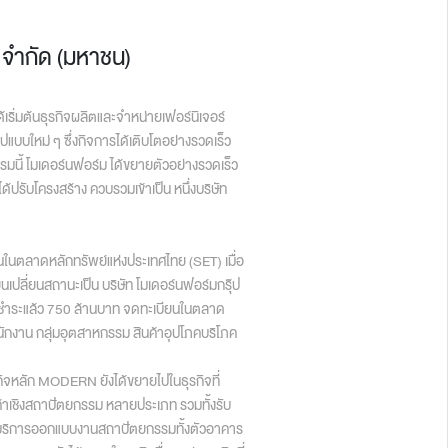
ป จำกัด (มหาชน)
ด้เริ่มต้นธุรกิจผลิตและจำหน่ายเฟอร์นิเจอร์
ูปแบบใหม่ ๆ ซึ่งกิจการได้เติบโตอย่างรวดเร็ว
กรรมนี้ โมเดอร์นฟอร์ม ได้ขยายตัวอย่างรวดเร็ว
าได้ปรับโครงสร้าง ควบรวมเข้าเป็น หนึ่งบริษัท
ยนในตลาดหลักทรัพย์แห่งประเทศไทย (SET) เมื่อ
นเปลี่ยนสถานะเป็น บริษัท โมเดอร์นฟอร์มกรุ๊ป
นชำระแล้ว 750 ล้านบาท จดทะเบียนในตลาด
นักงาน กลุ่มอุตสาหกรรม สินค้าอุปโภคบริโภค
ุรกิจหลัก MODERN ยังได้ขยายไปในธุรกิจที่
ินค้าเชิงสถาปัตยกรรม หลายประเภท รวมทั้งรับ
รับบริการออกแบบงานสถาปัตยกรรมทั้งตัวอาคาร