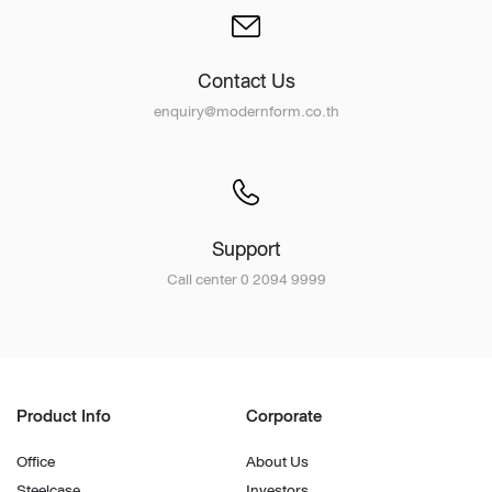
Contact Us
enquiry@modernform.co.th
Support
Call center 0 2094 9999
Product Info
Corporate
Office
About Us
Steelcase
Investors