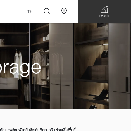
Th
Investors
orage
n
สั่งทำโซฟาแบบ
Walk-in closet &
Custom Dining Table
 เหมาะกับทุกไลฟ์
Storage
Accessories
Bookshelf & Multimedia
Wall decoration
Walk-in closet
ัว มาพร้อมฟังก์ชันจัดเก็บที่ครบครัน ช่วยเพิ่มพื้นที่