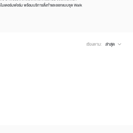
ากโมเดอร์นฟอร์ม พร้อมบริการสั่งทำและออกแบบชุด Walk
Wardrobe
Partition & Sliding Door
เรียงตาม:
ล่าสุด