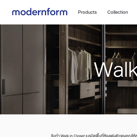
Products
Collection
Walk
Office
Hybrid Space
Steelcase
Orbix
New!
Work.Move.More
Gaming
Ergonomic chair
Workspace
Adjustable desk
Executive
Working accessories
Meeting & Conference
รับทำ Walk in Closet เนรมิตพื้นที่ห้องแต่งตัวของคุณให้สว