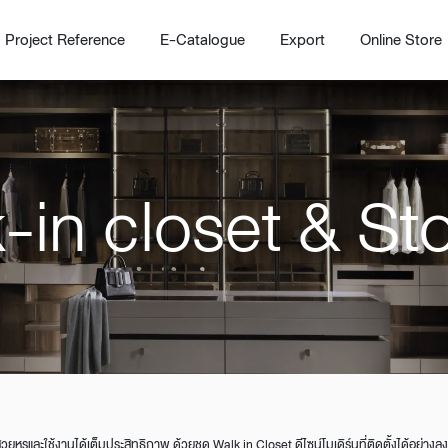
Project Reference
E-Catalogue
Export
Online Store
-in closet & St
Home
Working Design Solution
Kitche
บริการ
New!
Custom
Living room
Kitchens
สไตล์
Dining room
Kitchen 
Bedroom
Barstool
Wordrobe
Trolley
ยหรูและใช้งานได้เต็มประสิทธิภาพ ด้วยชุด Walk in Closet ดีไซน์โมเดิร์นที่ติดตั้งได้อย่างลงต