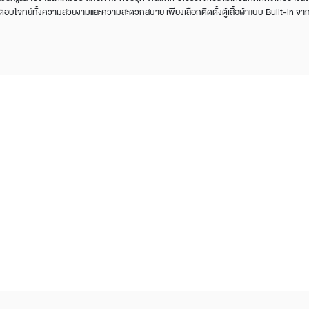
 ตอบโจทย์ทั้งความสวยงามและความสะดวกสบาย เพียงเลือกติดตั้งตู้เสื้อผ้าแบบ Built-in จ
Design Awards
Collection
View More Collection