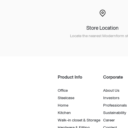
Architectural Hardware
Kitchen Pull Out Basket
Surfacing and Flooring Material
Kitchen Corner Basket
Fire-rated & Decorative Doors
Kitchen Wall Cabinet
Store Location
Elevator Decoration
Kitchen Base Unit Baske
Locate the nearest Modernform st
Kitchen Accessories
Product Info
Corporate
Office
About Us
Steelcase
Investors
Home
Professionals
Kitchen
Sustainability
Walk-in closet & Storage
Career
Hardware & Fitting
Contact