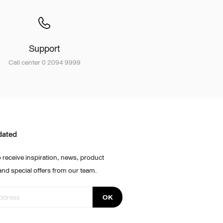
Support
Call center 0 2094 9999
dated
 receive inspiration, news, product
and special offers from our team.
OK