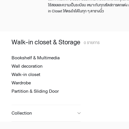
Lounge area
ใช้สอยและความเป็นระเบียบ เหมาะกับทุกสไตล์การตกแต่ง
in Closet ให้ตรงใจได้ในทุก ๆ ตารางนิ้ว
Collaboration space
Storage
Itoki
Walk-in closet & Storage
0 รายการ
Bookshelf & Multimedia
Ergonomic Recliner
Steelcase
Wall decoration
Walk-in closet
Wardrobe
Partition & Sliding Door
Hardware & Fitting
Higold
Collection
Furniture Fitting
Kitchen Tall Unit Basket