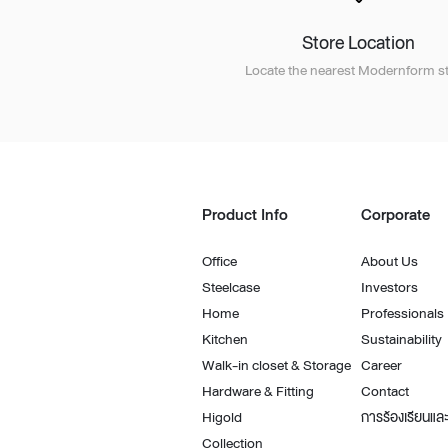
Architectural Hardware
Kitchen Pull Out Basket
Store Location
Surfacing and Flooring Material
Kitchen Corner Basket
Fire-rated & Decorative Doors
Kitchen Wall Cabinet
Locate the nearest Modernform st
Elevator Decoration
Kitchen Base Unit Baske
Kitchen Accessories
Product Info
Corporate
Office
About Us
Steelcase
Investors
Home
Professionals
Kitchen
Sustainability
Walk-in closet & Storage
Career
Hardware & Fitting
Contact
Higold
การร้องเรียนและ
Collection