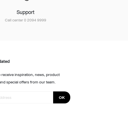
Support
Call center 0 2094 9999
dated
 receive inspiration, news, product
and special offers from our team.
OK