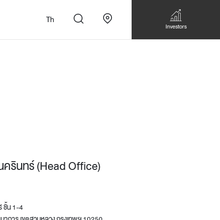
Th
Investors
n
สั่งทำโซฟาแบบ
Walk-in closet &
Custom Dining Table
นครินทร์ (Head Office)
 เหมาะกับทุกไลฟ์
Storage
Accessories
Bookshelf & Multimedia
Wall decoration
 ชั้น 1-4
Walk-in closet
ฒนาการ เขตสวนหลวง กรุงเทพฯ 10250