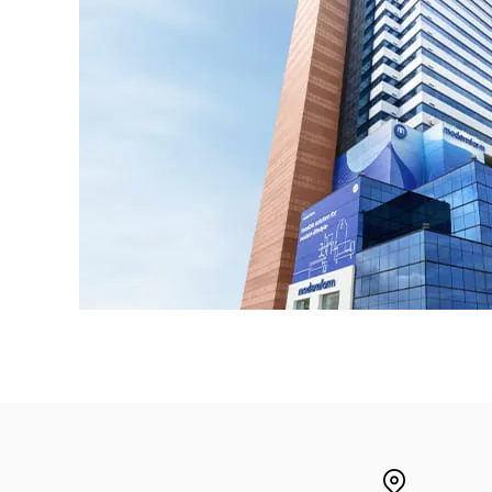
Lounge area
Collaboration space
Storage
Itoki
Ergonomic Recliner
Steelcase
Hardware & Fitting
Higold
Furniture Fitting
Kitchen Tall Unit Basket