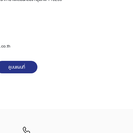
Wardrobe
Partition & Sliding Door
co.th
ดูบนแผนที่