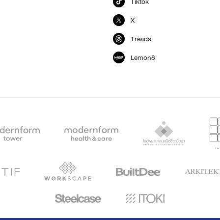
Tiktok
X
Treads
Lemon8