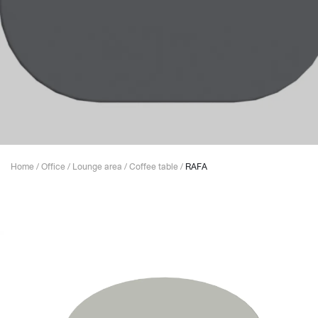
Home
/
Office
/
Lounge area
/
Coffee table
/
RAFA