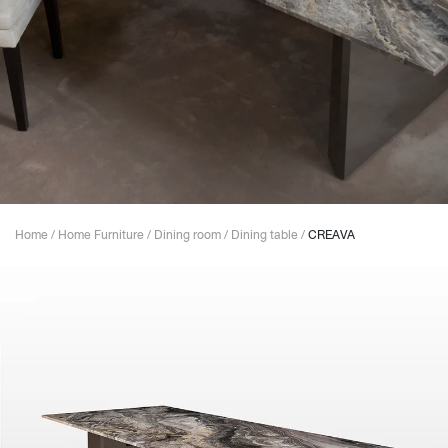
Home
/
Home Furniture
/
Dining room
/
Dining table
/
CREAVA