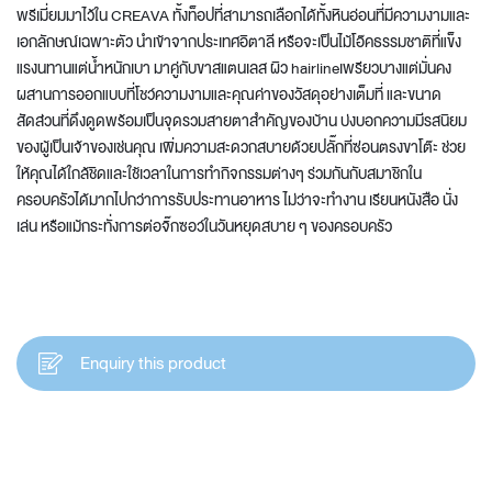
พรีเมี่ยมมาไว้ใน CREAVA ทั้งท็อปที่สามารถเลือกได้ทั้งหินอ่อนที่มีความงามและ
เอกลักษณ์เฉพาะตัว นำเข้าจากประเทศอิตาลี หรือจะเป็นไม้โอ๊คธรรมชาติที่แข็ง
แรงนทานแต่น้ำหนักเบา มาคู่กับขาสแตนเลส ผิว hairlineเพรียวบางแต่มั่นคง
ผสานการออกแบบที่โชว์ความงามและคุณค่าของวัสดุอย่างเต็มที่ และขนาด
สัดส่วนที่ดึงดูดพร้อมเป็นจุดรวมสายตาสำคัญของบ้าน บ่งบอกความมีรสนิยม
ของผู้เป็นเจ้าของเช่นคุณ เพิ่มความสะดวกสบายด้วยปลั๊กที่ซ่อนตรงขาโต๊ะ ช่วย
ให้คุณได้ใกล้ชิดและใช้เวลาในการทำกิจกรรมต่างๆ ร่วมกันกับสมาชิกใน
ครอบครัวได้มากไปกว่าการรับประทานอาหาร ไม่ว่าจะทำงาน เรียนหนังสือ นั่ง
เล่น หรือแม้กระทั่งการต่อจิ๊กซอว์ในวันหยุดสบาย ๆ ของครอบครัว
Enquiry this product