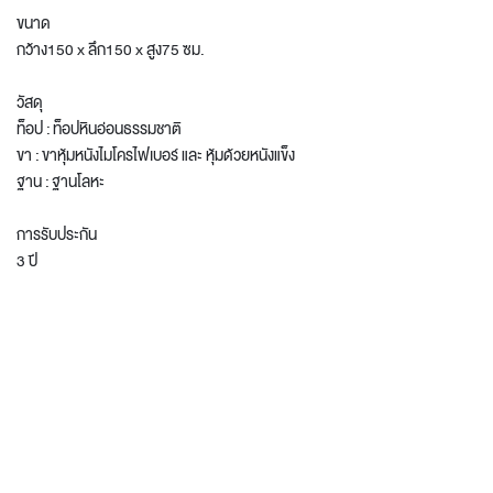
ขนาด
กว้าง150 x ลึก150 x สูง75 ซม.
วัสดุ
ท็อป : ท็อปหินอ่อนธรรมชาติ
ขา : ขาหุ้มหนังไมโครไฟเบอร์ และ หุ้มด้วยหนังแข็ง
ฐาน : ฐานโลหะ
การรับประกัน
3 ปี