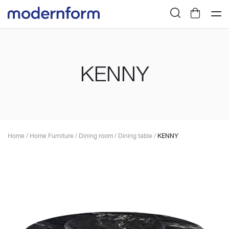
KENNY
Home
/
Home Furniture
/
Dining room
/
Dining table
/
KENNY