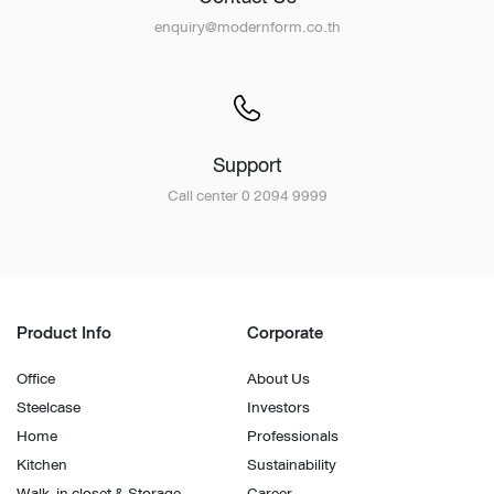
enquiry@modernform.co.th
Support
Call center 0 2094 9999
Product Info
Corporate
Office
About Us
Steelcase
Investors
Home
Professionals
Kitchen
Sustainability
Walk-in closet & Storage
Career