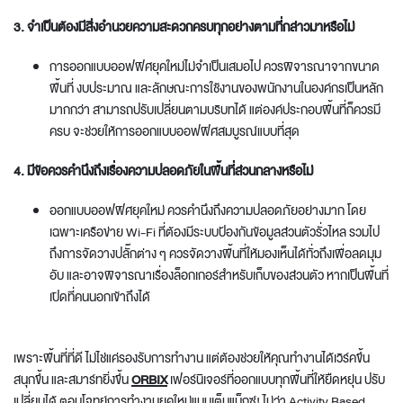
3. จำเป็นต้องมีสิ่งอำนวยความสะดวกครบทุกอย่างตามที่กล่าวมาหรือไม่
การ
ออกแบบออฟฟิศยุคใหม่
ไม่จำเป็นเสมอไป ควรพิจารณาจากขนาด
พื้นที่ งบประมาณ และลักษณะการใช้งานของพนักงานในองค์กรเป็นหลัก
มากกว่า สามารถปรับเปลี่ยนตามบริบทได้ แต่องค์ประกอบพื้นที่ก็ควรมี
ครบ จะช่วยให้การ
ออกแบบออฟฟิศ
สมบูรณ์แบบที่สุด
4. มีข้อควรคำนึงถึงเรื่องความปลอดภัยในพื้นที่ส่วนกลางหรือไม่
ออกแบบออฟฟิศยุคใหม่
ควรคำนึงถึงความปลอดภัยอย่างมาก โดย
เฉพาะเครือข่าย Wi-Fi ที่ต้องมีระบบป้องกันข้อมูลส่วนตัวรั่วไหล รวมไป
ถึงการจัดวางปลั๊กต่าง ๆ ควรจัดวางพื้นที่ให้มองเห็นได้ทั่วถึงเพื่อลดมุม
อับ และอาจพิจารณาเรื่องล็อกเกอร์สำหรับเก็บของส่วนตัว หากเป็นพื้นที่
เปิดที่คนนอกเข้าถึงได้
เพราะพื้นที่ที่ดี ไม่ไช่แค่รองรับการทำงาน แต่ต้องช่วยให้คุณทำงานได้เวิร์คขึ้น
สนุกขึ้น และสมาร์ทยิ่งขึ้น
ORBIX
เฟอร์นิเจอร์ที่ออกแบบทุกพื้นที่ให้ยืดหยุ่น ปรับ
เปลี่ยนได้ ตอบโจทย์การทำงานยุคใหม่แบบเต็มแม็กซ์! ไม่ว่า
Activity Based