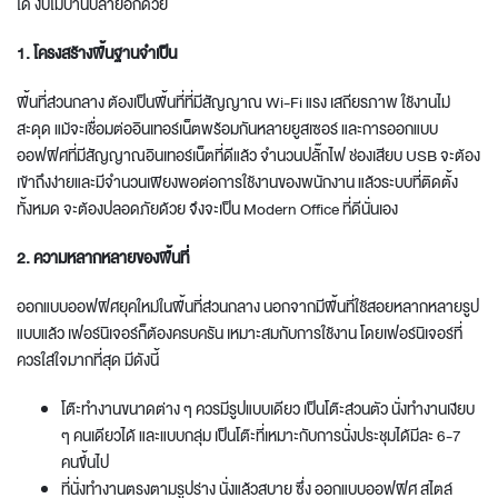
ได้ งบไม่บานปลายอีกด้วย
1. โครงสร้างพื้นฐานจำเป็น
พื้นที่ส่วนกลาง ต้องเป็นพื้นที่ที่มีสัญญาณ Wi-Fi แรง เสถียรภาพ ใช้งานไม่
สะดุด แม้จะเชื่อมต่ออินเทอร์เน็ตพร้อมกันหลายยูสเซอร์ และการ
ออกแบบ
ออฟฟิศ
ที่มีสัญญาณอินเทอร์เน็ตที่ดีแล้ว จำนวนปลั๊กไฟ ช่องเสียบ USB จะต้อง
เข้าถึงง่ายและมีจำนวนเพียงพอต่อการใช้งานของพนักงาน แล้วระบบที่ติดตั้ง
ทั้งหมด จะต้องปลอดภัยด้วย จึงจะเป็น
Modern Office
ที่ดีนั่นเอง
2. ความหลากหลายของพื้นที่
ออกแบบออฟฟิศยุคใหม่
ในพื้นที่ส่วนกลาง นอกจากมีพื้นที่ใช้สอยหลากหลายรูป
แบบแล้ว เฟอร์นิเจอร์ก็ต้องครบครัน เหมาะสมกับการใช้งาน โดยเฟอร์นิเจอร์ที่
ควรใส่ใจมากที่สุด มีดังนี้
โต๊ะทำงานขนาดต่าง ๆ ควรมีรูปแบบเดียว เป็นโต๊ะส่วนตัว นั่งทำงานเงียบ
ๆ คนเดียวได้ และแบบกลุ่ม เป็นโต๊ะที่เหมาะกับการนั่งประชุมได้มีละ 6-7
คนขึ้นไป
ที่นั่งทำงานตรงตามรูปร่าง นั่งแล้วสบาย ซึ่ง ออกแบบออฟฟิศ สไตล์