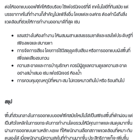
ต่อให้
ออกแบบออฟฟิศ
ให้เรียบร้อย ใช้เฟอร์นิเจอร์ที่ดี เทคโนโลยีที่ทันสมัย แต่
บรรยากาศในที่ทำงานก็สำคัญไม่แพ้สิ่งอื่น โดยแต่ละองค์กร ต้องคำนึงถึงสิ่ง
แวดล้อมที่ช่วยให้การทำงานออกมาดีที่สุด เช่น
แสงสว่างในห้องทำงาน ให้ผสมผสานแสงธรรมชาติและแสงไฟประดิษฐ์ที่
เพียงพอและสบายตา
การจัดการเสียง โดยการใช้วัสดุดูดซับเสียง หรือการออกแบบผังพื้นที่
เพื่อลดเสียงรบกวน
ความสะอาดและการบำรุงรักษา ควรมีผู้ดูแลความดูแลความสะอาด
อย่างสม่ำเสมอ เช่น เฟอร์นิเจอร์ ห้องน้ำ
การควบคุมอุณหภูมิที่เหมาะสม ไม่ควรหนาวเกินไป หรือ ร้อนเกินไป
สรุป
พื้นที่ส่วนกลางในการ
ออกแบบออฟฟิศสมัยใหม่
ไม่ได้เป็นเพียงพื้นที่พักผ่อน แต่
เป็นหัวใจหลักในการยกระดับการทำงานโดยรวมให้มีคุณภาพและสมดุลมากขึ้น
ผ่านการออกแบบตามหลัก ABW ที่ให้พนักงานเลือกสภาพแวดล้อมที่เหมาะกับ
ตนเองได้ เมื่อพนักงานมีความสุขในที่ทำงานมากขึ้น ประสิทธิภาพก็จะเพิ่มขึ้น