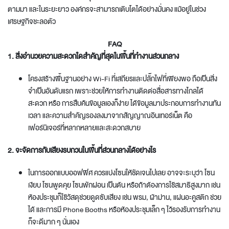
ตามมา และในระยะยาว องค์กรจะสามารถเติบโตได้อย่างมั่นคง แม้อยู่ในช่วง
เศรษฐกิจชะลอตัว
FAQ
1. สิ่งอำนวยความสะดวกใดสำคัญที่สุดในพื้นที่ทำงานส่วนกลาง
โครงสร้างพื้นฐานอย่าง Wi-Fi ที่เสถียรและปลั๊กไฟที่เพียงพอ ถือเป็นสิ่ง
จำเป็นอันดับแรก เพราะช่วยให้การทำงานติดต่อสื่อสารทางไกลได้
สะดวก หรือ การสืบค้นข้อมูลเองก็ง่าย ได้ข้อมูลมาประกอบการทำงานทัน
เวลา และความสำคัญรองลงมาจากสัญญาณอินเทอร์เน็ต คือ
เฟอร์นิเจอร์ที่หลากหลายและสะดวกสบาย
2. จะจัดการกับเสียงรบกวนในพื้นที่ส่วนกลางได้อย่างไร
ในการ
ออกแบบออฟฟิศ
ควรแบ่งโซนให้ชัดเจนไปเลย อาจจะระบุว่า โซน
เงียบ โซนพูดคุย โซนพักผ่อน เป็นต้น หรือถ้าต้องการใช้สมาธิสูงมาก เช่น
ห้องประชุมก็ใช้วัสดุช่วยดูดซับเสียง เช่น พรม, ผ้าม่าน, แผ่นอะคูสติก ช่วย
ได้ และการมี Phone Booths หรือห้องประชุมเล็ก ๆ ไว้รองรับการทำงาน
ก็จะดีมาก ๆ นั่นเอง