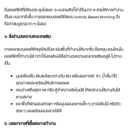
ยิ่งออฟฟิศที่มีห้องประชุมไม่เยอะ ระบบจองคิวก็จำเป็นมาก จะช่วยให้การทำงาน
เป็นระบบมากยิ่งขึ้น การ
ออกแบบออฟฟิศ
แบบ Activity Based Working จึง
ถือว่าสมบูรณ์มาก ๆ นั่นเอง
4. สิ่งอำนวยความสะดวกเสริม
การ
ออกแบบออฟฟิศยุคใหม่
ถึงจะเน้นพื้นที่ทำงานให้มากขึ้น ยืดหยุ่น ตรงไหนใน
ออฟฟิศก็ทำงานได้ ทว่าก็ยังคงต้องมีสิ่งอำนวยความสะดวกเสริมอยู่ดี ไม่ว่าจะ
เป็น
มุมเครื่องดื่ม เติมพลังระหว่างวัน เช่น เครื่องชงกาแฟ, ชา, น้ำดื่ม ที่มี
คุณภาพและพร้อมให้บริการตลอด
ของว่างเพื่อสุขภาพ หรือ ตู้จำหน่ายอัตโนมัติ ให้พนักงานใช้งานกันได้
ตามสบาย
และพื้นที่พักผ่อนสายตา หรือมุมผ่อนคลายเล็ก ๆ อาจมีต้นไม้ หรือวิว
สวย ๆ มองแล้วผ่อนคลายได้ดี
5. บรรยากาศที่เอื้อต่อการทำงาน