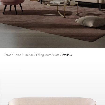
Home
/
Home Furniture
/
Living room
/
Sofa
/
Patricia