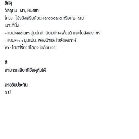
วัสดุ
วัสดุหุ้ม : ผ้า, หนังแท้
โครง : ไม้จริงเสริมด้วยHardboard หรือPB, MDF
เบาะที่นั่ง :
- แบบMedium นุ่มปกติ: นิวเมติก+ฟองน้าและใยสังเคราะห์
- แบบFirm นุ่มแน่น: ฟองน้าและใยสังเคราะห์
ขา : ไม้สปีรี่ทาสีโอ๊ค2 เคลือบเงา
สี
สามารถเลือกสีวัสดุหุ้มได้
การรับประกัน
3 ปี