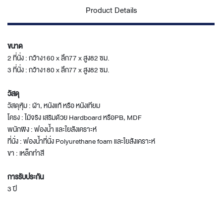
Product Details
ขนาด
2 ที่นั่ง : กว้าง160 x ลึก77 x สูง82 ซม.
3 ที่นั่ง : กว้าง180 x ลึก77 x สูง82 ซม.
วัสดุ
วัสดุหุ้ม : ผ้า, หนังแท้ หรือ หนังเทียม
โครง : ไม้จริง เสริมด้วย Hardboard หรือPB, MDF
พนักพิง : ฟองน้ำ และใยสังเคราะห์
ที่นั่ง : ฟองน้ำที่นั่ง Polyurethane foam และใยสังเคราะห์
ขา : เหล็กทำสี
การรับประกัน
3 ปี