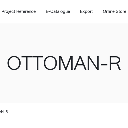
Project Reference
E-Catalogue
Export
Online Store
OTTOMAN-R
Home
Working Design Solution
Kitche
บริการ
New!
Custom
Living room
Kitchens
สไตล์
Dining room
Kitchen 
AN-R
Bedroom
Barstool
Wordrobe
Trolley