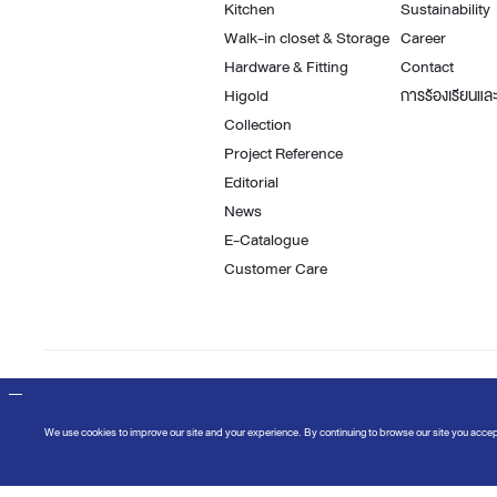
Kitchen
Sustainability
Walk-in closet & Storage
Career
Hardware & Fitting
Contact
Higold
การร้องเรียนและ
Collection
Project Reference
Editorial
News
E-Catalogue
Customer Care
We use cookies to improve our site and your experience. By continuing to browse ou