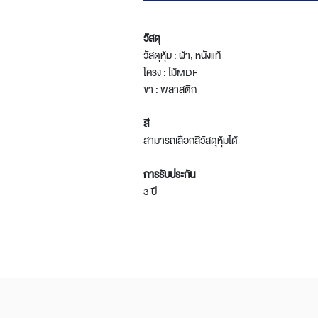
วัสดุ
วัสดุหุ้ม : ผ้า, หนังแท้
โครง : ไม้MDF
ขา : พลาสติก
สี
สามารถเลือกสีวัสดุหุ้มได้
การรับประกัน
3 ปี