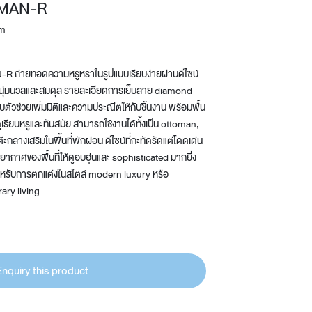
MAN-R
Wardrobe
om
Partition & Sliding Door
 ถ่ายทอดความหรูหราในรูปแบบเรียบง่ายผ่านดีไซน์
ูนุ่มนวลและสมดุล รายละเอียดการเย็บลาย diamond
บตัวช่วยเพิ่มมิติและความประณีตให้กับชิ้นงาน พร้อมพื้น
่ดูเรียบหรูและทันสมัย สามารถใช้งานได้ทั้งเป็น ottoman,
๊ะกลางเสริมในพื้นที่พักผ่อน ดีไซน์ที่กะทัดรัดแต่โดดเด่น
ยากาศของพื้นที่ให้ดูอบอุ่นและ sophisticated มากยิ่ง
สำหรับการตกแต่งในสไตล์ modern luxury หรือ
ry living
Enquiry this product