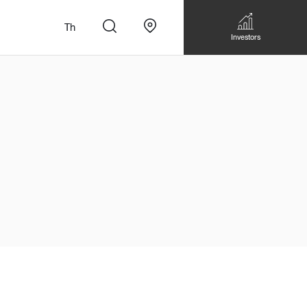
Th
Investors
n
สั่งทำโซฟาแบบ
Walk-in closet &
Custom Dining Table
 เหมาะกับทุกไลฟ์
Storage
Accessories
Bookshelf & Multimedia
Wall decoration
Walk-in closet