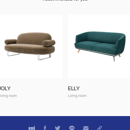
JOLY
ELLY
iving room
Living room
แชร์