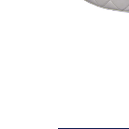
Architectural Hardware
Kitchen Pull Out Basket
Surfacing and Flooring Material
Kitchen Corner Basket
Fire-rated & Decorative Doors
Kitchen Wall Cabinet
Elevator Decoration
Kitchen Base Unit Baske
Kitchen Accessories