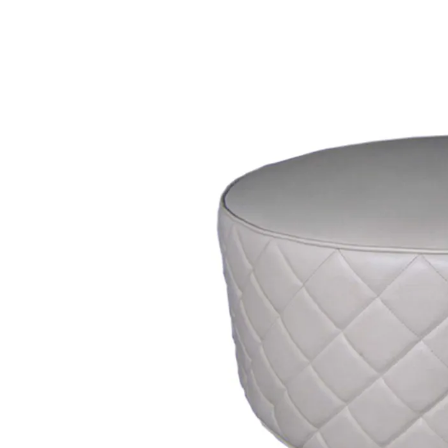
Lounge area
Collaboration space
Storage
Itoki
Ergonomic Recliner
Steelcase
Hardware & Fitting
Higold
Furniture Fitting
Kitchen Tall Unit Basket