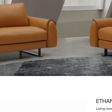
Design Awards
Collection
View More Collection
ETHA
Living ro