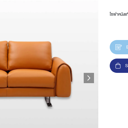
โซฟาหนังแท
t
S