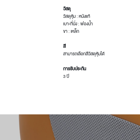
วัสดุ
วัสดุหุ้ม : หนังแท้
เบาะที่นั่ง : ฟองน้ำ
ขา : เหล็ก
สี
สามารถเลือกสีวัสดุหุ้มได้
การรับประกัน
3 ปี