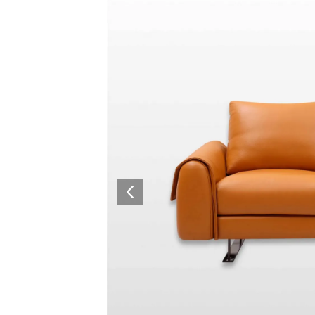
Architectural Hardware
Kitchen Pull Out Basket
Surfacing and Flooring Material
Kitchen Corner Basket
Fire-rated & Decorative Doors
Kitchen Wall Cabinet
Elevator Decoration
Kitchen Base Unit Baske
Kitchen Accessories