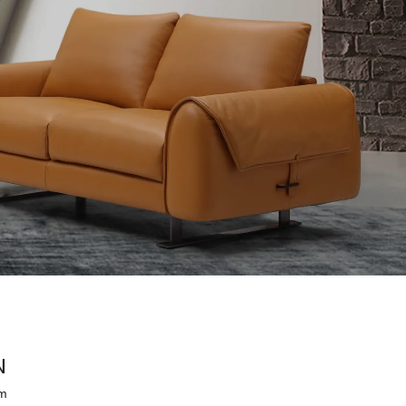
Wardrobe
Partition & Sliding Door
N
om