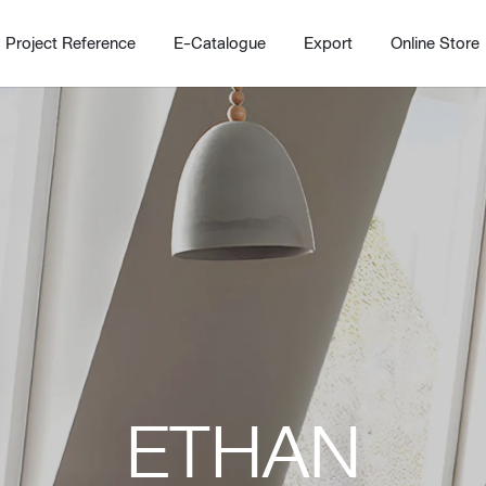
Project Reference
E-Catalogue
Export
Online Store
Home
Working Design Solution
Kitche
บริการ
New!
Custom
Living room
Kitchens
ETHAN
สไตล์
Dining room
Kitchen 
Bedroom
Barstool
Wordrobe
Trolley