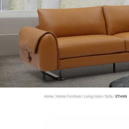
Lounge area
Collaboration space
Storage
Itoki
Ergonomic Recliner
Steelcase
Home
/
Home Furniture
/
Living room
/
Sofa
/
ETHAN
Hardware & Fitting
Higold
Furniture Fitting
Kitchen Tall Unit Basket