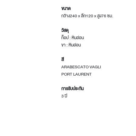
ขนาด
กว้าง240 x ลึก120 x สูง76 ซม.
วัสดุ
ท็อป : หินอ่อน
ขา : หินอ่อน
สี
ARABESCATO VAGLI
PORT LAURENT
การรับประกัน
3 ปี