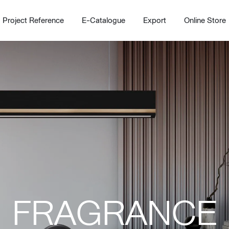
Project Reference
E-Catalogue
Export
Online Store
Home
Working Design Solution
Kitche
บริการ
New!
Custom
Living room
Kitchens
FRAGRANCE
สไตล์
Dining room
Kitchen 
Bedroom
Barstool
Wordrobe
Trolley