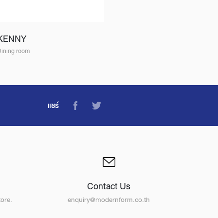
KENNY
Dining room
แชร์
Contact Us
ore.
enquiry@modernform.co.th