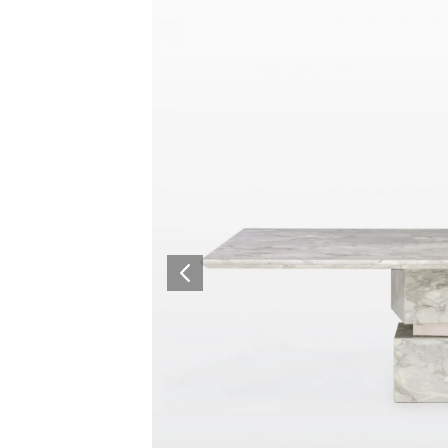
Architectural Hardware
Kitchen Pull Out Basket
Surfacing and Flooring Material
Kitchen Corner Basket
Fire-rated & Decorative Doors
Kitchen Wall Cabinet
Elevator Decoration
Kitchen Base Unit Baske
Kitchen Accessories