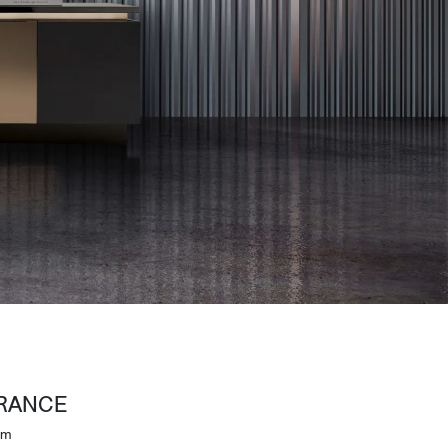
Wardrobe
Partition & Sliding Door
RANCE
om