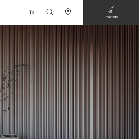
Th
Investors
n
สั่งทำโซฟาแบบ
Walk-in closet &
Custom Dining Table
 เหมาะกับทุกไลฟ์
Storage
Accessories
Bookshelf & Multimedia
Wall decoration
Walk-in closet