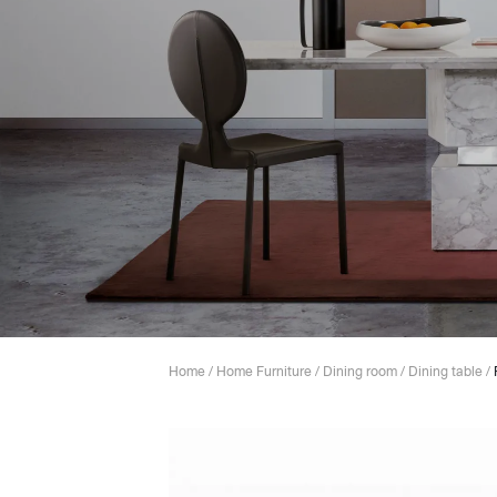
Lounge area
Collaboration space
Storage
Itoki
Ergonomic Recliner
Steelcase
Home
/
Home Furniture
/
Dining room
/
Dining table
/
Hardware & Fitting
Higold
Furniture Fitting
Kitchen Tall Unit Basket