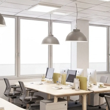
Lounge area
Collaboration space
Storage
Itoki
Ergonomic Recliner
Steelcase
Hardware & Fitting
Higold
Furniture Fitting
Kitchen Tall Unit Basket