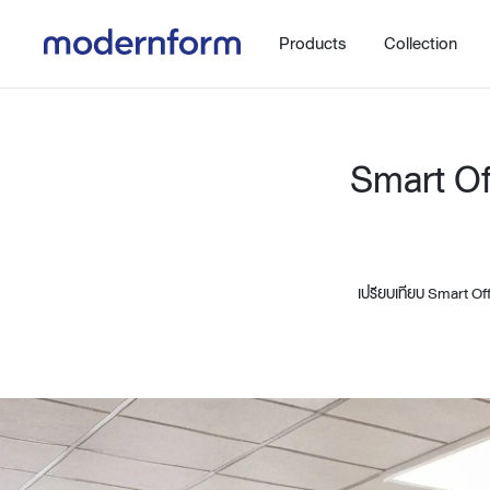
Products
Collection
Smart Of
เปรียบเทียบ Smart Of
Office
Hybrid Space
Steelcase
Orbix
New!
Work.Move.More
Gaming
Ergonomic chair
Workspace
Adjustable desk
Executive
Working accessories
Meeting & Conference