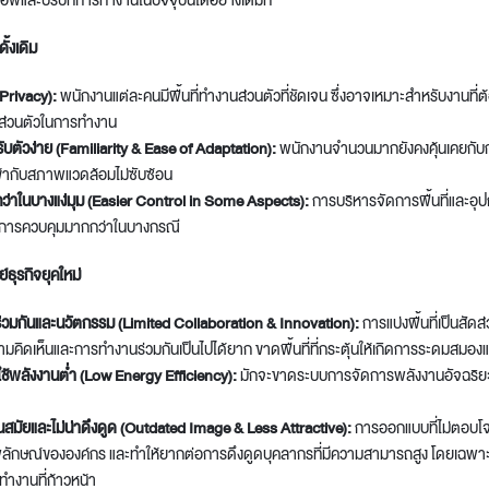
ัพและบริบทการทำงานในปัจจุบันได้อย่างเต็มที่
ั้งเดิม
(Privacy):
พนักงานแต่ละคนมีพื้นที่ทำงานส่วนตัวที่ชัดเจน ซึ่งอาจเหมาะสำหรับงานที่ต้อ
ส่วนตัวในการทำงาน
ับตัวง่าย (Familiarity & Ease of Adaptation):
พนักงานจำนวนมากยังคงคุ้นเคยกับก
ข้ากับสภาพแวดล้อมไม่ซับซ้อน
กว่าในบางแง่มุม (Easier Control in Some Aspects):
การบริหารจัดการพื้นที่และอุ
อการควบคุมมากกว่าในบางกรณี
์ธุรกิจยุคใหม่
วมกันและนวัตกรรม (Limited Collaboration & Innovation):
การแบ่งพื้นที่เป็นสัด
มคิดเห็นและการทำงานร่วมกันเป็นไปได้ยาก ขาดพื้นที่ที่กระตุ้นให้เกิดการระดมสมอง
ช้พลังงานต่ำ (Low Energy Efficiency):
มักจะขาดระบบการจัดการพลังงานอัจฉริยะ 
ันสมัยและไม่น่าดึงดูด (Outdated Image & Less Attractive):
การออกแบบที่ไม่ตอบโจ
ักษณ์ขององค์กร และทำให้ยากต่อการดึงดูดบุคลากรที่มีความสามารถสูง โดยเฉพาะกล
งานที่ก้าวหน้า