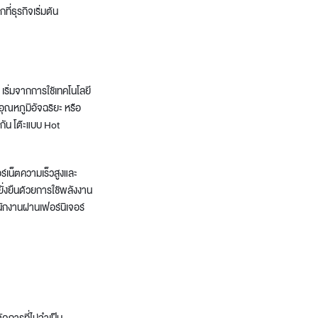
ที่ธุรกิจเริ่มต้น
ริ่มจากการใช้เทคโนโลยี
ุณหภูมิอัจฉริยะ หรือ
มกัน โต๊ะแบบ Hot
อร์เน็ตความเร็วสูงและ
่งยืนด้วยการใช้พลังงาน
นักงานผ่านเฟอร์นิเจอร์