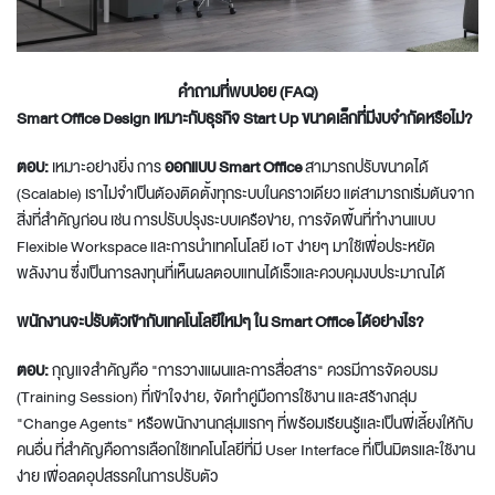
คำถามที่พบบ่อย (FAQ)
Smart Office Design เหมาะกับธุรกิจ Start Up ขนาดเล็กที่มีงบจำกัดหรือไม่?
ตอบ:
เหมาะอย่างยิ่ง การ
ออกแบบ Smart Office
สามารถปรับขนาดได้
(Scalable) เราไม่จำเป็นต้องติดตั้งทุกระบบในคราวเดียว แต่สามารถเริ่มต้นจาก
สิ่งที่สำคัญก่อน เช่น การปรับปรุงระบบเครือข่าย, การจัดพื้นที่ทำงานแบบ
Flexible Workspace และการนำเทคโนโลยี IoT ง่ายๆ มาใช้เพื่อประหยัด
พลังงาน ซึ่งเป็นการลงทุนที่เห็นผลตอบแทนได้เร็วและควบคุมงบประมาณได้
พนักงานจะปรับตัวเข้ากับเทคโนโลยีใหม่ๆ ใน Smart Office ได้อย่างไร?
ตอบ:
กุญแจสำคัญคือ "การวางแผนและการสื่อสาร" ควรมีการจัดอบรม
(Training Session) ที่เข้าใจง่าย, จัดทำคู่มือการใช้งาน และสร้างกลุ่ม
"Change Agents" หรือพนักงานกลุ่มแรกๆ ที่พร้อมเรียนรู้และเป็นพี่เลี้ยงให้กับ
คนอื่น ที่สำคัญคือการเลือกใช้เทคโนโลยีที่มี User Interface ที่เป็นมิตรและใช้งาน
ง่าย เพื่อลดอุปสรรคในการปรับตัว