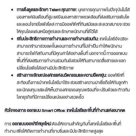
การดึงดูดและรักษา Talent คุณภาพ:
บุคลากรคุณภาพในปัจจุบันไม่ได้
มองหาแค่เงินเดือนที่สูง แต่ยังมองหาสภาพแวดล้อมที่ส่งเสริมการเติบโต
และตอบโจทย์ไลฟ์สไตล์ การมีออฟฟิศที่ทันสมัยและสะดวกสบายจะช่วย
ให้คุณโดดเด่นเหนือคู่แข่งและรักษาพนักงานที่ดีไว้ได้
เพิ่มประสิทธิภาพการทำงานและการทำงานร่วมกัน:
เทคโนโลยีอัจฉริยะ
สามารถเข้ามาช่วยลดขั้นตอนการทำงานที่ไม่จำเป็น ทำให้พนักงาน
สามารถโฟกัสกับงานที่มีคุณค่าได้อย่างเต็มที่ นอกจากนี้ การออกแบบ
พื้นที่ที่ส่งเสริมการทำงานร่วมกันยังช่วยให้ทีมสามารถสื่อสารและแลก
เปลี่ยนไอเดียได้อย่างมีประสิทธิภาพ
สร้างภาพลักษณ์องค์กรแห่งนวัตกรรมและความยืดหยุ่น:
ออฟฟิศที่
สะท้อนถึงการนำเทคโนโลยีมาใช้จะช่วยสร้างความน่าเชื่อถือให้กับลูกค้า
และนักลงทุน แสดงให้เห็นว่าองค์กรของคุณพร้อมที่จะปรับตัวและก้าวทัน
โลกธุรกิจที่มีการเปลี่ยนแปลงอย่างรวดเร็ว
หัวใจของการ ออกแบบ Smart Office: เทคโนโลยีและพื้นที่ทำงานแห่งอนาคต
การ
ออกแบบออฟฟิศยุคใหม่
ต้องให้ความสำคัญกับทั้งเทคโนโลยีและพื้นที่
ทำงาน เพื่อให้เกิดการทำงานที่ราบรื่นและมีประสิทธิภาพสูงสุด