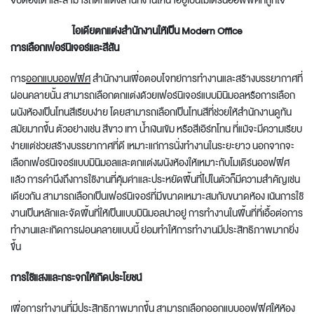
จับต้องได้ และสามารถ
ตกแต่งสำนักงาน
ให้น่าอยู่เป็นโมเดิร์นออฟฟิศที่ถูกใจ
ไอเดีย
ตกแต่งสำนักงาน
ให้เป็น
Modern Office
การเลือกเฟอร์นิเจอร์และสีสัน
การ
ออกแบบออฟฟิศ
สำนักงาน
เพื่อตอบโจทย์การทำงานและสร้างบรรยากาศที่
ผ่อนคลายนั้น สามารถเลือกตกแต่งด้วยเฟอร์นิเจอร์แบบมินิมอลหรือการเลือก
ผนังห้องเป็นโทนสีเรียบง่าย โดยสามารถเลือกเป็นโทนสีที่ช่วยให้สำนักงานดูทัน
สมัยมากขึ้น ตัวอย่างเช่น สีขาว เทา น้ำเงินเข้ม หรือสีเอิร์ทโทน ที่แม้จะมีความเรียบ
ง่ายแต่ช่วยสร้างบรรยากาศที่ดี เหมาะแก่การนั่งทำงานในระยะยาว นอกจากจะ
เลือกเฟอร์นิเจอร์แบบมินิมอลและตกแต่งผนังห้องให้เหมาะกับโมเดิร์นออฟฟิศ
แล้ว การคำนึงถึงการใช้งานที่คุ้มค่าและประหยัดพื้นที่ไปในตัวก็มีความสำคัญเช่น
เดียวกัน สามารถเลือกเป็นเฟอร์นิเจอร์ที่มีขนาดเหมาะสมกับขนาดห้อง เน้นการใช้
งานเป็นหลักและจัดพื้นที่ให้เป็นแบบมินิมอลน่าอยู่ การทำงานในพื้นที่ที่เอื้อต่อการ
ทำงานและเกิดการผ่อนคลายแบบนี้ ย่อมทำให้การทำงานมีประสิทธิภาพมากยิ่ง
ขึ้น
การใช้แสงและกระจกให้เกิดประโยชน์
เพื่อการทำงานที่มีประสิทธิภาพมากขึ้น สามารถเลือกออกแบบออฟฟิศให้ห้อง