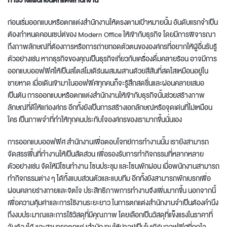
การวางแผนก่อน
ตกแต่งสำนักงาน
ก่อนเริ่มออกแบบหรือ
ตกแต่งสำนักงาน
ให้ตรงตามเป้าหมายนั้น อันดับแรกจำเป็น
ต้องกำหนดคอนเซปต์ของ
Modern Office
ให้เข้ากับธุรกิจ โดยมีการพิจารณา
ถึงภาพลักษณ์ที่ต้องการหรือการถ่ายทอดตัวตนขององค์กรที่อยากให้ผู้อื่นรับรู้
ตัวอย่างเช่น หากธุรกิจของคุณเป็นธุรกิจเกี่ยวกับเครื่องดื่มคลายร้อน อาจมีการ
ออกแบบออฟฟิศให้เป็นสไตล์โมเดิร์นผสมผสานด้วยสีสันที่สดใสเหมือนอยู่ใน
ชายหาด เมื่อเดินเข้ามาในออฟฟิศทุกคนก็จะรู้สึกสดชื่นและผ่อนคลายเสมอ
เป็นต้น การออกแบบหรือ
ตกแต่งสำนักงาน
ให้เข้ากับธุรกิจนั้นช่วยสร้างภาพ
ลักษณ์ที่ดีให้แก่องค์กร อีกทั้งยังเป็นการสร้างเอกลักษณ์หรือจุดเด่นที่ไม่เหมือน
ใคร เป็นภาพจำที่ทำให้ทุกคนประทับใจองค์กรของเรามากขึ้นนั่นเอง
การ
ออกแบบออฟฟิศ สำนักงาน
เพื่อตอบโจทย์การทำงานนั้น เรายังสามารถ
จัดสรรพื้นที่ทำงานให้เป็นสัดส่วน เพื่อรองรับการทำกิจกรรมที่หลากหลาย
ตัวอย่างเช่น จัดให้มีโซนทำงาน โซนประชุม และโซนพักผ่อน เมื่อพนักงานสามารถ
ทำกิจกรรมต่าง ๆ ได้ทั้งแบบส่วนตัวและแบบทีม อีกทั้งยังสามารถพักเบรกเพื่อ
ผ่อนคลายร่างกายและจิตใจ ประสิทธิภาพการทำงานจึงเพิ่มมากขึ้น นอกจากนี้
เพื่อความคุ้มค่าและการใช้งานระยะยาว ในการ
ตกแต่งสำนักงาน
จำเป็นต้องคำนึง
ถึงงบประมาณและการใช้วัสดุที่มีคุณภาพ โดยเลือกเป็นวัสดุที่แข็งแรงในราคาที่