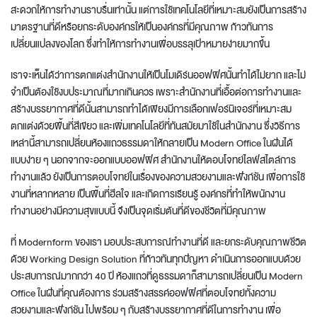
สะดวกให้การทำงานราบรื่นเท่านั้น แต่การใช้เทคโนโลยีที่เหมาะสมยังเป็นการสร้าง
มาตรฐานที่ดีหรือยกระดับองค์กรให้เป็นองค์กรที่มีคุณภาพ ก้าวทันการ
เปลี่ยนแปลงของโลก ซึ่งทำให้การทำงานเพื่อบรรลุเป้าหมายง่ายมากขึ้น
เราจะเห็นได้ว่าการ
ตกแต่งสำนักงาน
ให้เป็นโมเดิร์นออฟฟิศนั้นทำได้ไม่ยาก และไม่
จำเป็นต้องใช้งบประมาณที่มากเกินควร เพราะสำนักงานที่เอื้อต่อการทำงานและ
สร้างบรรยากาศที่ดีนั้นสามารถทำได้เพียงมีการเลือกเฟอร์นิเจอร์ที่เหมาะสม
ตกแต่งด้วยพื้นที่สีเขียว และเพิ่มเทคโนโลยีที่ทันสมัยมาใช้ในสำนักงาน ซึ่งวิธีการ
เหล่านี้สามารถเปลี่ยนห้องแถวธรรมดาให้กลายเป็น
Modern Office
ในฝันได้
แบบง่าย ๆ นอกจากจะ
ออกแบบออฟฟิศ สำนักงาน
ให้ตอบโจทย์ไลฟ์สไตล์การ
ทำงานแล้ว ยังเป็นการตอบโจทย์ในเรื่องของความสวยงามและฟังก์ชัน เพื่อการใช้
งานที่หลากหลาย เป็นพื้นที่ฮีลใจ และเกิดการเรียนรู้ องค์กรที่ทำให้พนักงาน
ทำงานอย่างมีความสุขแบบนี้ จึงเป็นจุดเริ่มต้นที่ดีของชีวิตที่มีคุณภาพ
ที่ Modernform ของเรา มอบประสบการณ์ทำงานที่ดี และยกระดับคุณภาพชีวิต
ด้วย Working Design Solution ที่ก้าวทันทุกปัญหา ดำเนินการออกแบบด้วย
ประสบการณ์มากกว่า 40 ปี ห้องแถวที่ดูธรรมดาก็สามารถเปลี่ยนเป็น
Modern
Office
ในฝันที่คุณต้องการ ร่วมสร้างสรรค์ออฟฟิศที่ตอบโจทย์ทั้งความ
สวยงามและฟังก์ชัน ไปพร้อม ๆ กับสร้างบรรยากาศที่ดีในการทำงาน เพื่อ