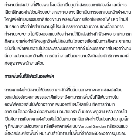
ทำงานมีแสงสว่างที่เพียงพอ โดยเลือกเป็นมุมที่แสงธรรมชาติส่องถึง และมีการ
เลือกใช้หลอดไฟร่วมด้วยอย่างเหมาะสม อาจเลือกเป็นการออกแบบหน้าต่างบาน
ใหญ่เพื่อให้แสงธรรมชาติส่องเข้ามา พร้อมกับการเลือกใช้หลอดไฟ LED โทนสี
สบายตา เพื่อทำให้สำนักงานดูโปร่ง มีบรรยากาศผ่อนคลาย และเอื้อต่อการ
ทำงานระยะยาว ไม่เพียงออกแบบห้องทำงานให้มีแสงสว่างที่เพียงพอ เราสามารถ
ติดกระจกเพื่อทำให้ห้องดูกว้างขึ้นได้เช่นกัน โดยอาจเลือกเป็นการติดกระจกแทน
ผนังทึบ เพื่อเพิ่มความโปร่งและสร้างบรรยากาศที่ดี เมื่อบรรยากาศในห้องทำงาน
มีความสบายและกว้างขึ้น การนั่งทำงานเป็นเวลานานจึงเกิดประสิทธิภาพ และดี
ต่อสุขภาพพนักงานด้วย
การเพิ่มพื้นที่สีเขียวในออฟฟิศ
การ
ตกแต่งสำนักงาน
ให้มีบรรยากาศที่ดีขึ้นนั้น นอกจากจะตกแต่งผนังด้วย
วอลเปเปอร์ลวดลายธรรมชาติแล้วเรายังสามารถเพิ่มพื้นที่สีเขียวภายใน
ออฟฟิศด้วยต้นไม้ฟอกอากาศ เพิ่มออกซิเจนให้สดชื่น เกิดการถ่ายเท
คาร์บอนไดออกไซด์ ตัวอย่างเช่น มอนสเตอร่า ลิ้นมังกร พลูด่าง หรือ กล้วยไม้
เป็นต้น การเลือกตกแต่งด้วยต้นไม้นั้นสามารถเลือกจัดทำเป็นสวนหย่อม มุมเล็ก
ๆ ที่เพิ่มความผ่อนคลาย หรือเลือกตกแต่งแบบ Vertical Garden หรือสวนแนว
ตั้งช่วยประหยัดพื้นที่ เหมาะกับสำนักงานที่มีพื้นที่จำกัดแต่ยังต้องการมุมผ่อน