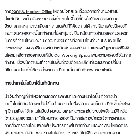
การ
ออกแบบ
Modern Office
ให้ตอบโจทย์และเอื้อต่อการทำงานอย่างมี
ประสิทธิภาพนั้น เกิดจากการนั่งทำงานในพื้นที่ที่มีเฟอร์นิเจอร์รองรับทุก
อิริยาบถ และสามารถเลือกทำงานในพื้นที่ที่ต้องการได้ การเลือกเฟอร์นิเจอร์ที่
เหมาะสมหรือสร้างพื้นที่ทำงานที่ยืดหยุ่น จึงเป็นเหมือนการอำนวยความสะดวก
ในการทำงานให้พนักงาน ตัวอย่างเช่น การเลือกเป็นโต๊ะทำงานปรับระดับได้
(Standing Desk) เพื่อรองรับน้ำหนักตัวของพนักงาน และลดปัญหาออฟฟิศซิ
นโดรม หรือการออกแบบให้เป็น Co-Working Space เพิ่มความคล่องตัวในการ
ทำงาน เมื่อพนักงานนั่งทำงานในพื้นที่ส่วนตัว และมีโต๊ะที่รองรับการเปลี่ยน
อิริยาบถ ย่อมทำให้การทำงานราบรื่นและมีประสิทธิภาพมากกว่าเดิม
การนำเทคโนโลยีมาใช้ในสำนักงาน
ปัจจัยสำคัญที่ทำให้องค์กรเกิดการพัฒนาและก้าวหน้าได้นั้น คือการนำ
เทคโนโลยีที่ทันสมัยมาปรับใช้ในสำนักงาน ในปัจจุบันเราจะเห็นว่าบริษัทชั้นนำต่าง
ๆ มีการเลือกใช้เทคโนโลยีอย่างระบบ Smart Office เช่น ระบบไฟอัตโนมัติ หรือ
โต๊ะประชุมอัจฉริยะ มาใช้ในองค์กร หรือจะเป็นการใช้ซอฟต์แวร์จัดการงานและ
การสื่อสารออนไลน์ เพื่อเพิ่มประสิทธิภาพในการทำงานและส่งเสริมให้เกิดการ
พัฒนาอย่างยั่งยืน เพราะเทคโนโลยีต่าง ๆ เหล่านี้ไม่เพียงช่วยอำนวยความ