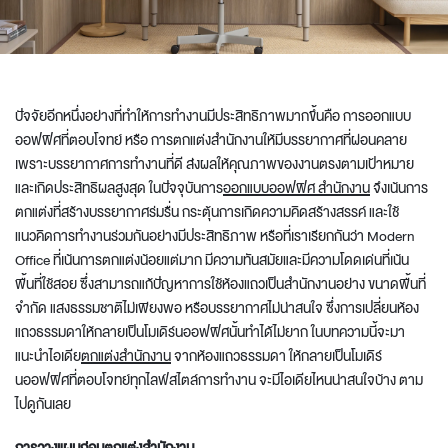
ปัจจัยอีกหนึ่งอย่างที่ทำให้การทำงานมีประสิทธิภาพมากขึ้นคือ การออกแบบ
ออฟฟิศที่ตอบโจทย์ หรือ การ
ตกแต่งสำนักงาน
ให้มีบรรยากาศที่ผ่อนคลาย
เพราะบรรยากาศการทำงานที่ดี ส่งผลให้คุณภาพของงานตรงตามเป้าหมาย
และเกิดประสิทธิผลสูงสุด ในปัจจุบันการ
ออกแบบออฟฟิศ สำนักงาน
จึงเน้นการ
ตกแต่งที่สร้างบรรยากาศร่มรื่น กระตุ้นการเกิดความคิดสร้างสรรค์ และใช้
แนวคิดการทำงานร่วมกันอย่างมีประสิทธิภาพ หรือที่เราเรียกกันว่า
Modern
Office
ที่เน้นการตกแต่งน้อยแต่มาก มีความทันสมัยและมีความโดดเด่นที่เน้น
พื้นที่ใช้สอย ซึ่งสามารถแก้ปัญหาการใช้ห้องแถวเป็นสำนักงานอย่าง ขนาดพื้นที่
จำกัด แสงธรรมชาติไม่เพียงพอ หรือบรรยากาศไม่น่าสนใจ ซึ่งการเปลี่ยนห้อง
แถวธรรมดาให้กลายเป็นโมเดิร์นออฟฟิศนั้นทำได้ไม่ยาก ในบทความนี้จะมา
แนะนำไอเดีย
ตกแต่งสำนักงาน
จากห้องแถวธรรมดา ให้กลายเป็น
โมเดิร์
นออฟฟิศ
ที่ตอบโจทย์ทุกไลฟ์สไตล์การทำงาน จะมีไอเดียไหนน่าสนใจบ้าง ตาม
ไปดูกันเลย