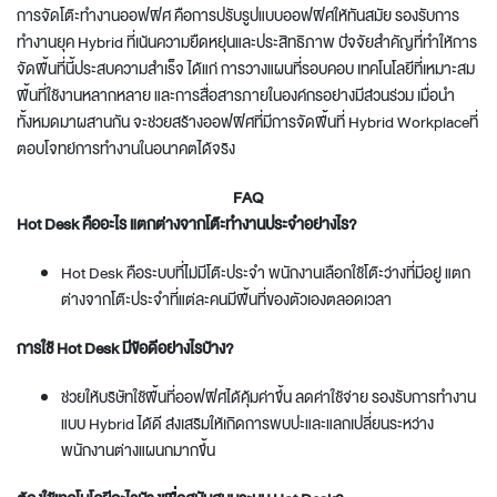
การ
จัดโต๊ะทํางานออฟฟิศ
คือการปรับรูปแบบออฟฟิศให้ทันสมัย รองรับการ
ทำงานยุค Hybrid ที่เน้นความยืดหยุ่นและประสิทธิภาพ ปัจจัยสำคัญที่ทำให้การ
จัดพื้นที่นี้ประสบความสำเร็จ ได้แก่ การวางแผนที่รอบคอบ เทคโนโลยีที่เหมาะสม
พื้นที่ใช้งานหลากหลาย และการสื่อสารภายในองค์กรอย่างมีส่วนร่วม เมื่อนำ
ทั้งหมดมาผสานกัน จะช่วยสร้างออฟฟิศที่มีการ
จัดพื้นที่ Hybrid Workplace
ที่
ตอบโจทย์การทำงานในอนาคตได้จริง
FAQ
Hot Desk คืออะไร แตกต่างจากโต๊ะทำงานประจำอย่างไร?
Hot Desk คือระบบที่ไม่มีโต๊ะประจำ พนักงานเลือกใช้โต๊ะว่างที่มีอยู่ แตก
ต่างจากโต๊ะประจำที่แต่ละคนมีพื้นที่ของตัวเองตลอดเวลา
การใช้ Hot Desk มีข้อดีอย่างไรบ้าง?
ช่วยให้บริษัทใช้พื้นที่ออฟฟิศได้คุ้มค่าขึ้น ลดค่าใช้จ่าย รองรับการทำงาน
แบบ Hybrid ได้ดี ส่งเสริมให้เกิดการพบปะและแลกเปลี่ยนระหว่าง
พนักงานต่างแผนกมากขึ้น