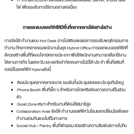
IT Infrastructure ที่เพียงพอ มีพอร์ตเชื่อมต่อ, ปลั๊กไฟ, ระบบสำรอง
ไฟ เพื่อรองรับการใช้งานอย่างต่อเนื่อง
การ
ออกแบบออฟฟิศ
ให้มีพื้นที่หลากหลายได้อย่างไรบ้าง
การจัดโต๊ะทำงานแบบ Hot Desk อาจไม่เพียงพอต่อการรองรับพฤติกรรมการ
ทำงาน ที่หลากหลายของพนักงานในยุค Hybrid Office การ
ออกแบบออฟฟิศ
ที่
ดีควรสร้างพื้นที่ที่ตอบโจทย์หลายประเภท เพื่อให้พนักงานสามารถเลือกใช้งาน
ได้ตามภารกิจ ในแต่ละวัน และลดข้อจำกัดของการไม่มีโต๊ะประจำ พื้นที่เสริมที่
ควรมีในออฟฟิศ Hybridดังนี้
ห้องประชุมหลากหลายขนาด รองรับทั้งประชุมย่อยและประชุมทีมใหญ่
Phone Booth พื้นที่เล็ก ๆ สำหรับการโทรหรือต้องการความเป็นส่วน
ตัว
Quiet Zone เหมาะสำหรับงานที่ต้องใช้สมาธิสูง
Collaboration Area
จัดโต๊ะทํางานออฟฟิศ
ในโซนแลกเปลี่ยนไอเดียและ
ทำงานร่วมกันแบบไม่เป็นทางการ
Social Hub / Pantry พื้นที่พักผ่อน ช่วยสร้างความสัมพันธ์ภายในทีม