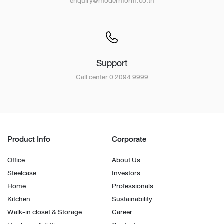
enquiry@modernform.co.th
Support
Call center 0 2094 9999
Product Info
Corporate
Office
About Us
Steelcase
Investors
Home
Professionals
Kitchen
Sustainability
Walk-in closet & Storage
Career