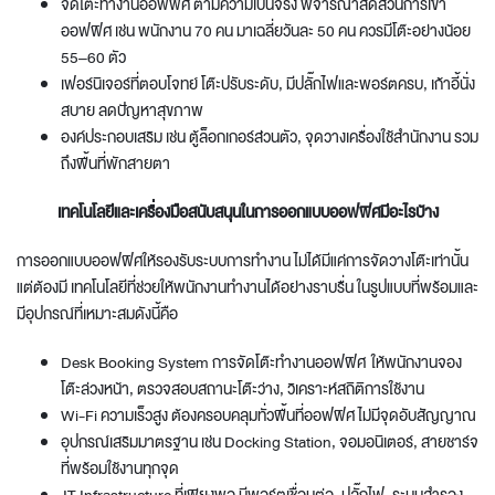
จัดโต๊ะทํางานออฟฟิศ
ตามความเป็นจริง พิจารณาสัดส่วนการเข้า
ออฟฟิศ เช่น พนักงาน 70 คน มาเฉลี่ยวันละ 50 คน ควรมีโต๊ะอย่างน้อย
55–60 ตัว
เฟอร์นิเจอร์ที่ตอบโจทย์ โต๊ะปรับระดับ, มีปลั๊กไฟและพอร์ตครบ, เก้าอี้นั่ง
สบาย ลดปัญหาสุขภาพ
องค์ประกอบเสริม เช่น ตู้ล็อกเกอร์ส่วนตัว, จุดวางเครื่องใช้สำนักงาน รวม
ถึงพื้นที่พักสายตา
เทคโนโลยีและเครื่องมือสนับสนุนในการ
ออกแบบออฟฟิศ
มีอะไรบ้าง
การ
ออกแบบออฟฟิศ
ให้รองรับระบบการทำงาน ไม่ได้มีแค่การจัดวางโต๊ะเท่านั้น
แต่ต้องมี เทคโนโลยีที่ช่วยให้พนักงานทำงานได้อย่างราบรื่น ในรูปแบบที่พร้อมและ
มีอุปกรณ์ที่เหมาะสมดังนี้คือ
Desk Booking System การ
จัดโต๊ะทํางานออฟฟิศ
ให้พนักงานจอง
โต๊ะล่วงหน้า, ตรวจสอบสถานะโต๊ะว่าง, วิเคราะห์สถิติการใช้งาน
Wi-Fi ความเร็วสูง ต้องครอบคลุมทั่วพื้นที่ออฟฟิศ ไม่มีจุดอับสัญญาณ
อุปกรณ์เสริมมาตรฐาน เช่น Docking Station, จอมอนิเตอร์, สายชาร์จ
ที่พร้อมใช้งานทุกจุด