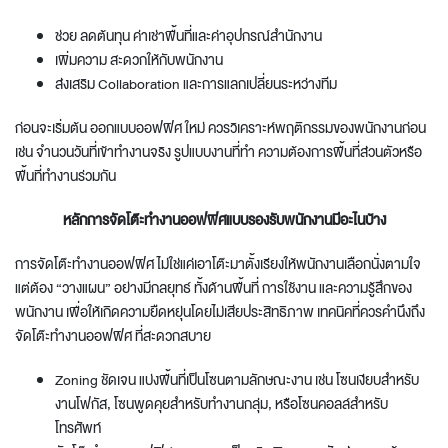
ช่วย ลดต้นทุน ค่าเช่าพื้นที่และค่าอุปกรณ์สำนักงาน
เพิ่มความ สะดวกให้กับพนักงาน
ส่งเสริม Collaboration และการแลกเปลี่ยนระหว่างทีม
ก่อนจะเริ่มต้น
ออกแบบออฟฟิศ
ใหม่ ควรวิเคราะห์พฤติกรรมของพนักงานก่อน
เช่น จำนวนวันที่เข้าทำงานจริง รูปแบบงานที่ทำ ความต้องการพื้นที่ส่วนตัวหรือ
พื้นที่ทำงานร่วมกัน
หลักการ
จัดโต๊ะทํางานออฟฟิศ
แบบรองรับพนักงานมีอะไนบ้าง
การ
จัดโต๊ะทํางานออฟฟิศ
ไม่ใช่แค่เอาโต๊ะมาตั้งเรียงให้พนักงานเลือกนั่งตามใจ
แต่ต้อง “วางแผน” อย่างมีกลยุทธ์ ทั้งด้านพื้นที่ การใช้งาน และความรู้สึกของ
พนักงาน เพื่อให้เกิดความยืดหยุ่นโดยไม่เสียประสิทธิภาพ เทคนิคที่ควรคำนึงถึง
จัดโต๊ะทํางานออฟฟิศ
ที่สะดวกสบาย
Zoning ชัดเจน แบ่งพื้นที่เป็นโซนตามลักษณะงาน เช่น โซนเงียบสำหรับ
งานโฟกัส, โซนพูดคุยสำหรับทำงานกลุ่ม, หรือโซนคอลล์สำหรับ
โทรศัพท์