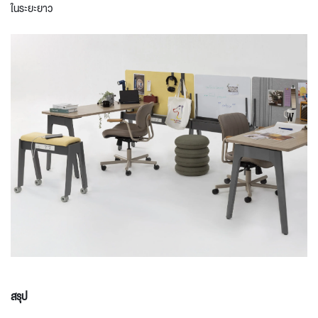
ในระยะยาว
สรุป