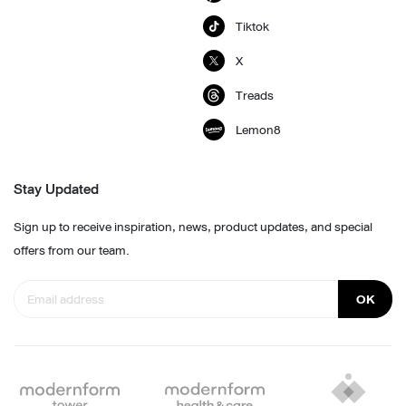
Tiktok
X
Treads
Lemon8
Stay Updated
Sign up to receive inspiration, news, product updates, and special
offers from our team.
OK