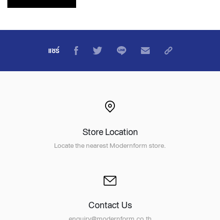
แชร์
Store Location
Locate the nearest Modernform store.
Contact Us
enquiry@modernform.co.th