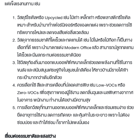
แต่แข็งแรงทนทาน เช่น
วัสดุรีไซเคิลหรือ Upcycled เช่น ไม้เก่า เหล็กเก่า หรือพลาสติกรีไซเคิล
เหมาะสำหรับนำมาทำเฟอร์นิเจอร์หรือของตกแต่ง เพราะช่วยลดการใช้
ทรัพยากรใหม่และลดของเสียต่อสิ่งแวดล้อม
วัสดุจากธรรมชาติที่โตเร็วและทดแทนได้ เช่น ไม้ไผ่หรือไม้ก๊อก ก็เป็นทาง
เลือกที่ดี เพราะนำมาตกแต่ง
Modern Office
แล้ว สามารถปลูกทดแทน
ได้เร็วและมีผลกระทบต่อธรรมชาติน้อย
ใช้วัสดุท้องถิ่นมา
ออกแบบออฟฟิศขนาดเล็ก
ช่วยลดพลังงานที่ใช้ในการ
ขนส่ง และสนับสนุนเศรษฐกิจในชุมชนใกล้เคียง ให้ชาวบ้านมีรายได้เข้า
กระเป๋ามากกว่าเดิมอีกด้วย
ควรเลือกใช้ สีและสารเคลือบที่ปลอดสารพิษ เช่น Low-VOCs หรือ
Zero-VOCs เพื่อสุขภาพของผู้ใช้งาน ลดกลิ่นฉุนและมลพิษทางอากาศ
ในอาคาร พนักงาน ทำงานได้อย่างมีความสุข
การเลือกวัสดุที่ทนทาน
ออกแบบออฟฟิศขนาดเล็ก
และซ่อมแซมง่าย ช่วย
ยืดอายุการใช้งาน ลดการเกิดขยะ และคุ้มค่าในระยะยาว เพราะไม่ต้อง
ซ่อมบ่อย และถ้าได้ซ่อม ก็ราคาไม่แพงนั่นเอง
เชื่อมต่อธรรมชาติและแสงสว่าง