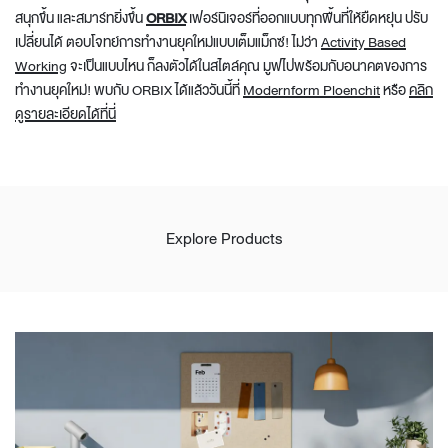
สนุกขึ้น และสมาร์ทยิ่งขึ้น
ORBIX
เฟอร์นิเจอร์ที่ออกแบบทุกพื้นที่ให้ยืดหยุ่น ปรับ
เปลี่ยนได้ ตอบโจทย์การทำงานยุคใหม่แบบเต็มแม็กซ์! ไม่ว่า
Activity Based
Working
จะเป็นแบบไหน ก็ลงตัวได้ในสไตล์คุณ มูฟไปพร้อมกับอนาคตของการ
ทำงานยุคใหม่! พบกับ ORBIX ได้แล้ววันนี้ที่
Modernform Ploenchit
หรือ
คลิก
ดูรายละเอียดได้ที่นี่
Explore Products