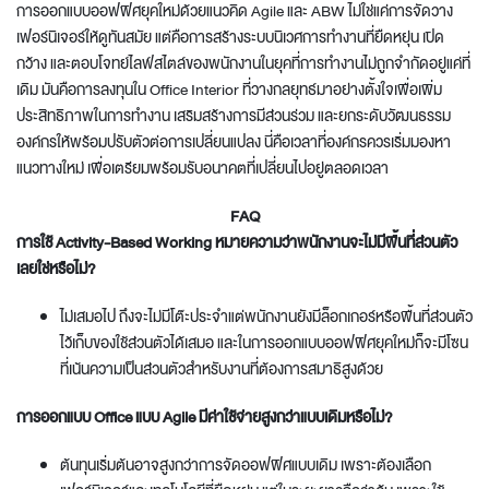
การ
ออกแบบออฟฟิศยุคใหม่
ด้วยแนวคิด Agile และ ABW ไม่ใช่แค่การจัดวาง
เฟอร์นิเจอร์ให้ดูทันสมัย แต่คือการสร้างระบบนิเวศการทำงานที่ยืดหยุ่น เปิด
กว้าง และตอบโจทย์ไลฟ์สไตล์ของพนักงานในยุคที่การทำงานไม่ถูกจำกัดอยู่แค่ที่
เดิม มันคือการลงทุนใน
Office Interior
ที่วางกลยุทธ์มาอย่างตั้งใจเพื่อเพิ่ม
ประสิทธิภาพในการทำงาน เสริมสร้างการมีส่วนร่วม และยกระดับวัฒนธรรม
องค์กรให้พร้อมปรับตัวต่อการเปลี่ยนแปลง นี่คือเวลาที่องค์กรควรเริ่มมองหา
แนวทางใหม่ เพื่อเตรียมพร้อมรับอนาคตที่เปลี่ยนไปอยู่ตลอดเวลา
FAQ
การใช้ Activity-Based Working หมายความว่าพนักงานจะไม่มีพื้นที่ส่วนตัว
เลยใช่หรือไม่?
ไม่เสมอไป ถึงจะไม่มีโต๊ะประจำแต่พนักงานยังมีล็อกเกอร์หรือพื้นที่ส่วนตัว
ไว้เก็บของใช้ส่วนตัวได้เสมอ และในการ
ออกแบบออฟฟิศยุคใหม่
ก็จะมีโซน
ที่เน้นความเป็นส่วนตัวสำหรับงานที่ต้องการสมาธิสูงด้วย
การออกแบบ Office แบบ Agile มีค่าใช้จ่ายสูงกว่าแบบเดิมหรือไม่?
ต้นทุนเริ่มต้นอาจสูงกว่าการจัดออฟฟิศแบบเดิม เพราะต้องเลือก