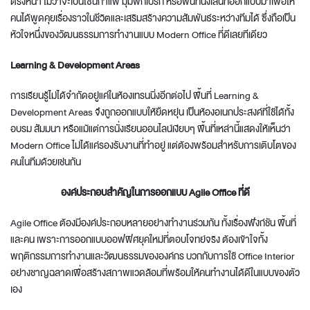
ตรงหน้า ไม่ว่าจะเป็นโซนกาแฟ มุมพักเบรก หรือพื้นที่นั่งเล่นที่ออกแบบมาเพื่อให้
คนได้พูดคุยเรื่องราวในชีวิตและเสริมสร้างความสัมพันธ์ระหว่างทีมได้ ซึ่งถือเป็น
หัวใจหนึ่งของวัฒนธรรมการทำงานแบบ
Modern Office
ที่ดีเลยทีเดียว
Learning & Development Areas
การเรียนรู้ไม่ได้จำกัดอยู่แค่ในห้องเทรนนิ่งอีกต่อไป พื้นที่ Learning &
Development Areas จึงถูกออกแบบให้ยืดหยุ่น เป็นห้องอเนกประสงค์ที่ใช้ได้ทั้ง
อบรม สัมมนา หรือแม้แต่การนั่งเรียนออนไลน์เงียบๆ พื้นที่เหล่านี้แสดงให้เห็นว่า
Modern Office
ไม่ได้แค่รองรับงานที่ทำอยู่ แต่ต้องพร้อมสำหรับการเติบโตของ
คนในทีมด้วยเช่นกัน
องค์ประกอบสำคัญในการออกแบบ Agile Office ที่ดี
Agile Office ต้องมีองค์ประกอบหลายอย่างทำงานร่วมกัน ทั้งเรื่องฟังก์ชัน พื้นที่
และคน เพราะการ
ออกแบบออฟฟิศยุคใหม่
ที่ตอบโจทย์จริง ต้องเข้าใจทั้ง
พฤติกรรมการทำงานและวัฒนธรรมขององค์กร บวกกับการใช้
Office Interior
อย่างชาญฉลาดเพื่อสร้างสภาพแวดล้อมที่พร้อมให้คนทำงานได้ดีในแบบของตัว
เอง