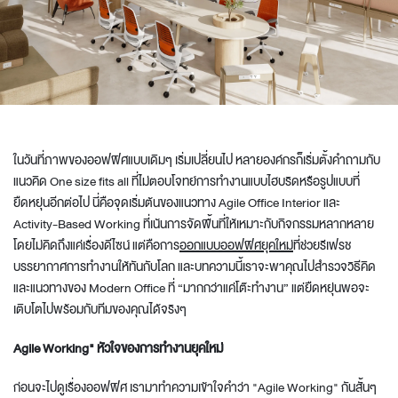
ในวันที่ภาพของออฟฟิศแบบเดิมๆ เริ่มเปลี่ยนไป หลายองค์กรก็เริ่มตั้งคำถามกับ
แนวคิด One size fits all ที่ไม่ตอบโจทย์การทำงานแบบไฮบริดหรือรูปแบบที่
ยืดหยุ่นอีกต่อไป นี่คือจุดเริ่มต้นของแนวทาง Agile
Office Interior
และ
Activity-Based Working ที่เน้นการจัดพื้นที่ให้เหมาะกับกิจกรรมหลากหลาย
โดยไม่คิดถึงแค่เรื่องดีไซน์ แต่คือการ
ออกแบบออฟฟิศยุคใหม่
ที่ช่วยรีเฟรช
บรรยากาศการทำงานให้ทันกับโลก และบทความนี้เราจะพาคุณไปสำรวจวิธีคิด
และแนวทางของ
Modern Office
ที่ “มากกว่าแค่โต๊ะทำงาน” แต่ยืดหยุ่นพอจะ
เติบโตไปพร้อมกับทีมของคุณได้จริงๆ
Agile Working" หัวใจของการทำงานยุคใหม่
ก่อนจะไปดูเรื่องออฟฟิศ เรามาทำความเข้าใจคำว่า "Agile Working" กันสั้นๆ