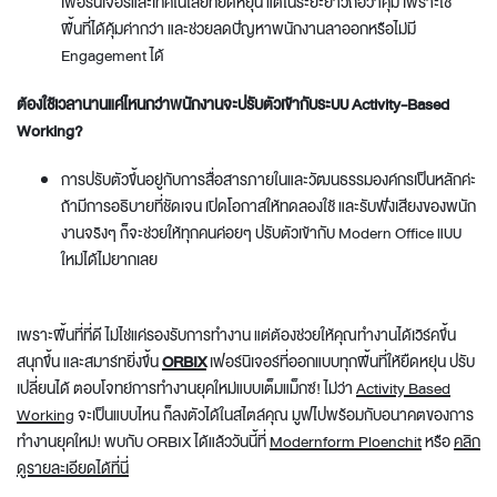
เฟอร์นิเจอร์และเทคโนโลยีที่ยืดหยุ่น แต่ในระยะยาวถือว่าคุ้ม เพราะใช้
พื้นที่ได้คุ้มค่ากว่า และช่วยลดปัญหาพนักงานลาออกหรือไม่มี
Engagement ได้
ต้องใช้เวลานานแค่ไหนกว่าพนักงานจะปรับตัวเข้ากับระบบ Activity-Based
Working?
การปรับตัวขึ้นอยู่กับการสื่อสารภายในและวัฒนธรรมองค์กรเป็นหลักค่ะ
ถ้ามีการอธิบายที่ชัดเจน เปิดโอกาสให้ทดลองใช้ และรับฟังเสียงของพนัก
งานจริงๆ ก็จะช่วยให้ทุกคนค่อยๆ ปรับตัวเข้ากับ
Modern Office
แบบ
ใหม่ได้ไม่ยากเลย
เพราะพื้นที่ที่ดี ไม่ไช่แค่รองรับการทำงาน แต่ต้องช่วยให้คุณทำงานได้เวิร์คขึ้น
สนุกขึ้น และสมาร์ทยิ่งขึ้น
ORBIX
เฟอร์นิเจอร์ที่ออกแบบทุกพื้นที่ให้ยืดหยุ่น ปรับ
เปลี่ยนได้ ตอบโจทย์การทำงานยุคใหม่แบบเต็มแม็กซ์! ไม่ว่า
Activity Based
Working
จะเป็นแบบไหน ก็ลงตัวได้ในสไตล์คุณ มูฟไปพร้อมกับอนาคตของการ
ทำงานยุคใหม่! พบกับ ORBIX ได้แล้ววันนี้ที่
Modernform Ploenchit
หรือ
คลิก
ดูรายละเอียดได้ที่นี่