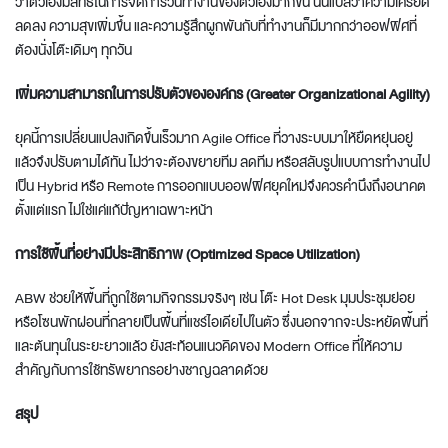
ว่าตัวเองมีสิทธิ์ในการจัดการวันทำงานของตัวเองมากขึ้น นั่นแปลว่าความเครียด
ลดลง ความสุขเพิ่มขึ้น และความรู้สึกผูกพันกับที่ทำงานก็มีมากกว่าออฟฟิศที่
ต้องนั่งโต๊ะเดิมๆ ทุกวัน
เพิ่มความสามารถในการปรับตัวขององค์กร (Greater Organizational Agility)
ยุคนี้การเปลี่ยนแปลงเกิดขึ้นเร็วมาก Agile Office ที่วางระบบมาให้ยืดหยุ่นอยู่
แล้วจึงปรับตามได้ทัน ไม่ว่าจะต้องขยายทีม ลดทีม หรือสลับรูปแบบการทำงานไป
เป็น Hybrid หรือ Remote การ
ออกแบบออฟฟิศยุคใหม่
จึงควรคำนึงถึงอนาคต
ตั้งแต่แรก ไม่ใช่แค่แก้ปัญหาเฉพาะหน้า
การใช้พื้นที่อย่างมีประสิทธิภาพ (Optimized Space Utilization)
ABW ช่วยให้พื้นที่ถูกใช้ตามกิจกรรมจริงๆ เช่น โต๊ะ Hot Desk มุมประชุมย่อย
หรือโซนพักผ่อนที่กลายเป็นพื้นที่แชร์ไอเดียไปในตัว ซึ่งนอกจากจะประหยัดพื้นที่
และต้นทุนในระยะยาวแล้ว ยังสะท้อนแนวคิดของ
Modern Office
ที่ให้ความ
สำคัญกับการใช้ทรัพยากรอย่างชาญฉลาดด้วย
สรุป