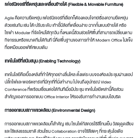
เฟอร์นิเจอร์ที่ยืดหยุ่นและเคลื่อนย้ายได้ (Flexible & Movable Furniture)
Agile คือความยืดหยุ่น เฟอร์นิเจอร์ที่เลือกก็ต้องตอบโจทย์เรื่องความยืดหยุ่น
ด้วยเช่นกัน เช่น โต๊ะปรับระดับ เก้าอี้มีล้อที่เคลื่อนง่าย ฉากกั้นแบบย้ายได้ หรือ
โซฟา Modular ที่จัดใหม่ได้ทุกวัน ทั้งหมดนี้ล้วนช่วยให้พื้นที่สามารถเปลี่ยนตาม
กิจกรรมหรือขนาดทีมได้ทันที นี่คือพื้นฐานของการทำให้
Modern Office
ไม่แข็ง
ทื่อเหมือนออฟฟิศแบบเดิม
เทคโนโลยีที่สนับสนุน (Enabling Technology)
เทคโนโลยีคือเบื้องหลังที่ทำให้ทุกอย่างลื่นไหล ตั้งแต่ระบบจองห้องประชุมผ่านแอป
ปลั๊กไฟและพอร์ตชาร์จที่มีทุกที่ที่นั่งทำงาน ไปจนถึงอุปกรณ์ Video
Conference ที่พร้อมเชื่อมต่อได้ทันทีเมื่อมีประชุม เทคโนโลยีเหล่านี้คือส่วน
สำคัญของการออกแบบ
Office Interior
ให้รองรับการทำงานแบบไฮบริด
การออกแบบสภาพแวดล้อม (Environmental Design)
การออกแบบสภาพแวดล้อมก็สำคัญ เช่น โซนโฟกัสควรใช้สีโทนเย็น วัสดุดูดเสียง
และใช้แสงธรรมชาติ ส่วนโซน Collaboration อาจใช้สีสดๆ ที่กระตุ้นไอเดีย