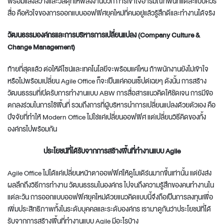
พร้อมแสงสว่างและวัสดุที่ให้พลังงานบวก การเข้าใจอารมณ์ที่พื้นที่แต่ละแบบควร
สื่อ คือหัวใจของการ
ออกแบบออฟฟิศยุคใหม่
ที่คนอยู่แล้วรู้สึกดีและทำงานได้จริง
วัฒนธรรมองค์กรและการบริหารการเปลี่ยนแปลง (Company Culture &
Change Management)
ท้ายที่สุดแล้ว ต่อให้ดีไซน์และเทคโนโลยีจะพร้อมแค่ไหน ถ้าพนักงานยังไม่เข้าใจ
หรือไม่พร้อมเปลี่ยน Agile Office ก็จะเป็นแค่คอนเซ็ปต์เฉยๆ ดังนั้น การสร้าง
วัฒนธรรมที่เปิดรับการทำงานแบบ ABW การสื่อสารแนวคิดให้ชัดเจน การมีข้อ
ตกลงร่วมในการใช้พื้นที่ รวมถึงการที่ผู้บริหารนำการเปลี่ยนแปลงด้วยตัวเอง คือ
ปัจจัยที่ทำให้
Modern Office
ไม่ใช่แค่เปลี่ยนออฟฟิศ แต่เปลี่ยนวิธีคิดของทั้ง
องค์กรไปพร้อมกัน
ประโยชน์ที่ได้รับจากการสร้างพื้นที่ทำงานแบบ Agile
Agile Office ไม่ได้แค่เปลี่ยนหน้าตาออฟฟิศให้ดูโมเดิร์นมากขึ้นเท่านั้น แต่ยังส่ง
ผลลึกถึงวิธีการทำงาน วัฒนธรรมในองค์กร ไปจนถึงความรู้สึกของคนทำงานใน
แต่ละวัน การ
ออกแบบออฟฟิศยุคใหม่
ด้วยแนวคิดแบบนี้จึงถือเป็นการลงทุนเพื่อ
เพิ่มประสิทธิภาพทั้งในระดับบุคคลและระดับองค์กร เรามาดูกันว่าประโยชน์ที่ได้
รับจากการสร้างพื้นที่ทำงานแบบ Agile มีอะไรบ้าง