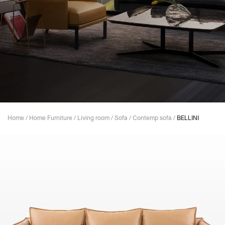
Home
/
Home Furniture
/
Living room
/
Sofa
/
Contemp sofa
/
BELLINI