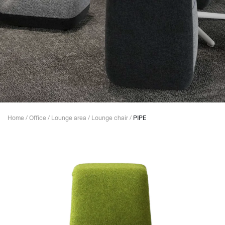
Home
/
Office
/
Lounge area
/
Lounge chair
/
PIPE