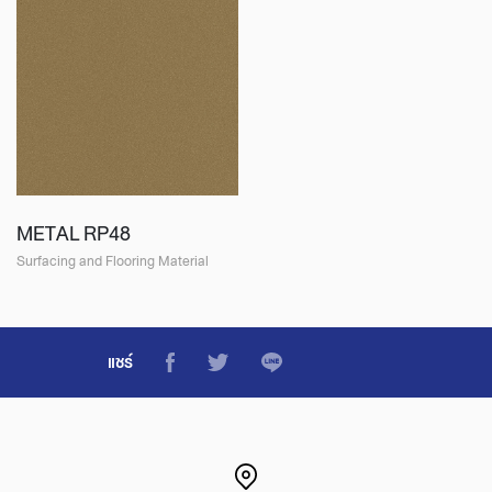
METAL RP48
Surfacing and Flooring Material
แชร์