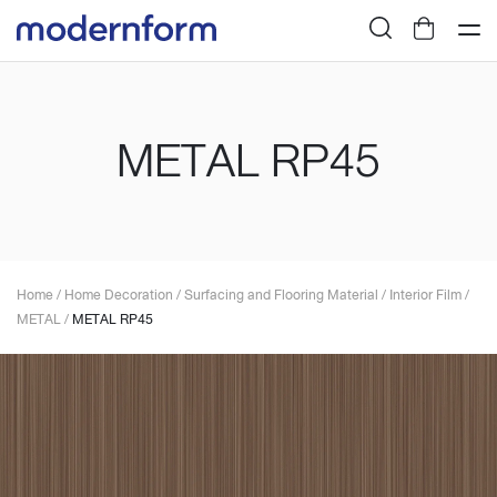
METAL RP45
Home
/
Home Decoration
/
Surfacing and Flooring Material
/
Interior Film
/
METAL
/
METAL RP45