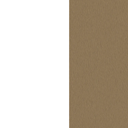
Lounge area
Collaboration space
Storage
Itoki
Ergonomic Recliner
Steelcase
Hardware & Fitting
Higold
Furniture Fitting
Kitchen Tall Unit Basket