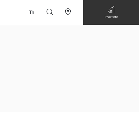
Th
Investors
n
สั่งทำโซฟาแบบ
Walk-in closet &
Custom Dining Table
 เหมาะกับทุกไลฟ์
Storage
Accessories
Bookshelf & Multimedia
Wall decoration
Walk-in closet