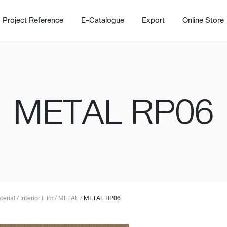
Project Reference
E-Catalogue
Export
Online Store
METAL RP06
Home
Working Design Solution
Kitche
บริการ
New!
Custom
Living room
Kitchens
สไตล์
Dining room
Kitchen 
terial
/
Interior Film
/
METAL
/
METAL RP06
Bedroom
Barstool
Wordrobe
Trolley