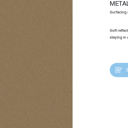
METAL
Surfacing 
Soft reflec
staying in 
Design Awards
Collection
View More Collection