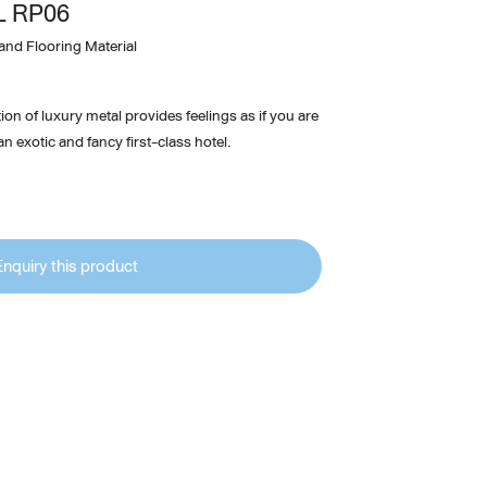
 RP06
Wardrobe
and Flooring Material
Partition & Sliding Door
tion of luxury metal provides feelings as if you are
an exotic and fancy first-class hotel.
Enquiry this product