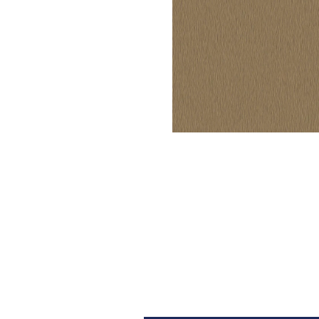
Architectural Hardware
Kitchen Pull Out Basket
Surfacing and Flooring Material
Kitchen Corner Basket
Fire-rated & Decorative Doors
Kitchen Wall Cabinet
Elevator Decoration
Kitchen Base Unit Baske
Kitchen Accessories