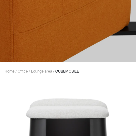
Home
/
Office
/
Lounge area
/
CUBEMOBILE