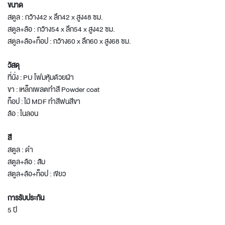
ขนาด
สตูล : กว้าง42 x ลึก42 x สูง48 ซม.
สตูล+ล้อ : กว้าง54 x ลึก54 x สูง42 ซม.
สตูล+ล้อ+ท็อป : กว้าง60 x ลึก60 x สูง68 ซม.
วัสดุ
ที่นั่ง : PU โฟมหุ้มด้วยผ้า
ขา : เหล็กเพลตทำสี Powder coat
ท็อป : ไม้ MDF ทำสีพ่นสีขา
ล้อ : ไนลอน
สี
สตูล : ดำ
สตูล+ล้อ : ส้ม
สตูล+ล้อ+ท็อป : เขียว
การรับประกัน
5 ปี