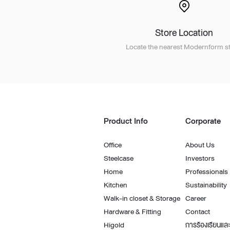
Store Location
Locate the nearest Modernform st
Product Info
Corporate
Office
About Us
Steelcase
Investors
Home
Professionals
Kitchen
Sustainability
Walk-in closet & Storage
Career
Hardware & Fitting
Contact
Higold
การร้องเรียนและ