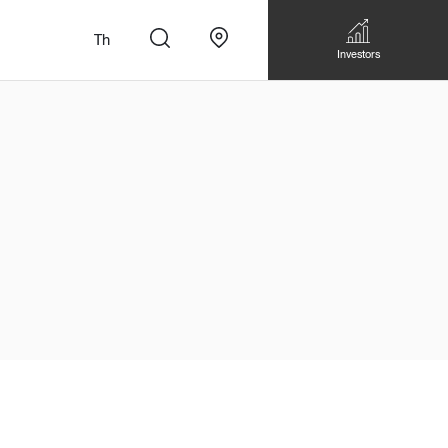
Th
Investors
n
สั่งทำโซฟาแบบ
Walk-in closet &
Custom Dining Table
 เหมาะกับทุกไลฟ์
Storage
Accessories
Bookshelf & Multimedia
Wall decoration
Walk-in closet