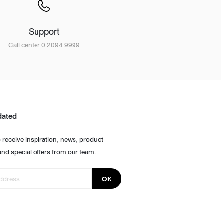
Support
Call center 0 2094 9999
dated
 receive inspiration, news, product
and special offers from our team.
OK