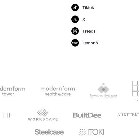
Tiktok
X
Treads
Lemon8