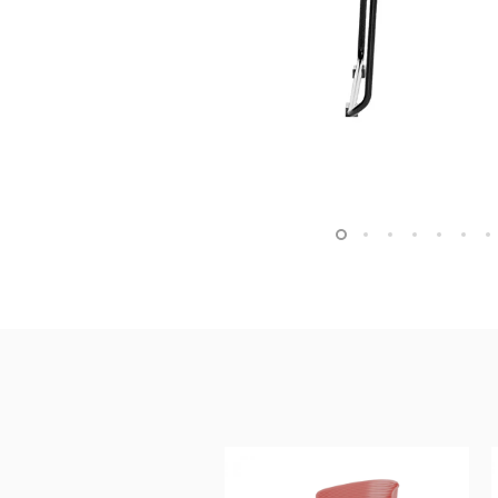
Architectural Hardware
Kitchen Pull Out Basket
Surfacing and Flooring Material
Kitchen Corner Basket
Fire-rated & Decorative Doors
Kitchen Wall Cabinet
Elevator Decoration
Kitchen Base Unit Baske
Kitchen Accessories