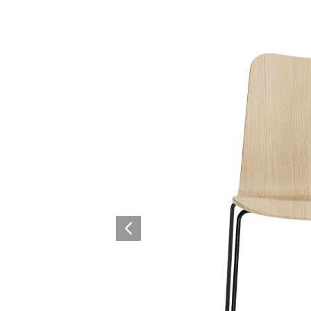
Lounge area
Collaboration space
Storage
Itoki
Ergonomic Recliner
Steelcase
Hardware & Fitting
Higold
Furniture Fitting
Kitchen Tall Unit Basket