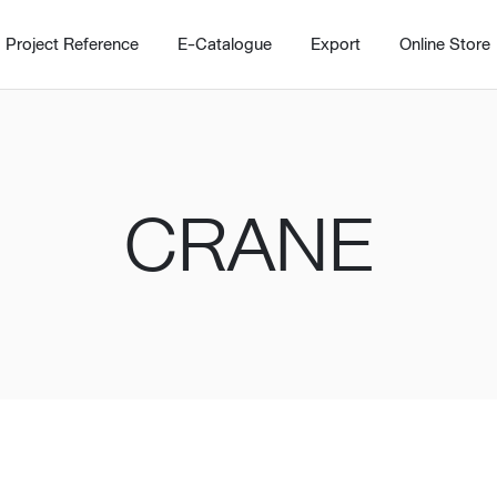
Project Reference
E-Catalogue
Export
Online Store
CRANE
Home
Working Design Solution
Kitche
บริการ
New!
Custom
Living room
Kitchens
สไตล์
Dining room
Kitchen 
Bedroom
Barstool
Wordrobe
Trolley