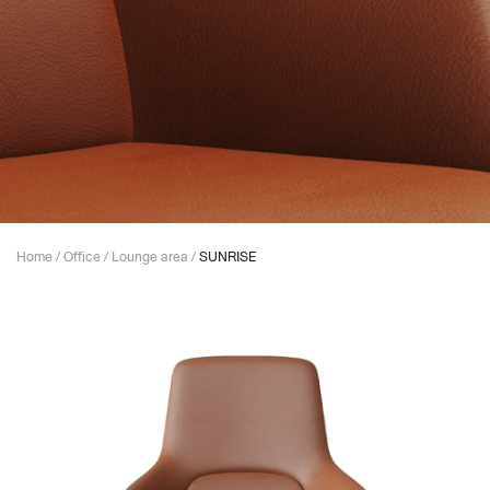
Home
/
Office
/
Lounge area
/
SUNRISE