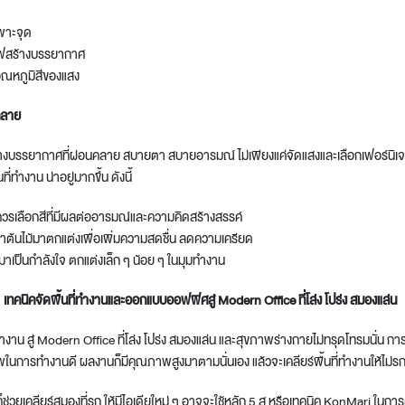
พาะจุด
ไฟสร้างบรรยากาศ
ณหภูมิสีของแสง
คลาย
งบรรยากาศที่ผ่อนคลาย สบายตา สบายอารมณ์ ไม่เพียงแค่จัดแสงและเลือกเฟอร์นิเจอร์ท
นที่ทำงาน น่าอยู่มากขึ้น ดังนี้
น ควรเลือกสีที่มีผลต่ออารมณ์และความคิดสร้างสรรค์
ต้นไม้มาตกแต่งเพื่อเพิ่มความสดชื่น ลดความเครียด
 มาเป็นกำลังใจ ตกแต่งเล็ก ๆ น้อย ๆ ในมุมทำงาน
พ เทคนิคจัดพื้นที่ทำงานและออกแบบออฟฟิศสู่
Modern Office
ที่โล่ง โปร่ง สมองแล่น
่ทำงาน
สู่
Modern Office
ที่โล่ง โปร่ง สมองแล่น และสุขภาพร่างกายไม่ทรุดโทรมนั่น กา
พในการทำงานดี ผลงานก็มีคุณภาพสูงมาตามนั่นเอง แล้วจะเคลียร์พื้นที่ทำงานให้ไม่รกอ
ก็ช่วยเคลียร์สมองที่รก ให้มีไอเดียใหม่ ๆ อาจจะใช้หลัก 5 ส หรือเทคนิค KonMari ในการ