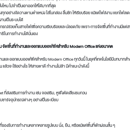
สิ่งไหน ไม่จำเป็นเอาออกให้ได้มากที่สุด
องทุกอย่างจัดวางตามตำแหน่ง ใส่ในกล่อง ลิ้นชัก ให้เรียบร้อย แม้แต่ไฟล์งาน แยกโฟลเดอ
งานเป็นระบบได้
กรณ์ช่วยเก็บสายไฟเพื่อความเรียบร้อยและปลอดภัย เพราะการ
จัดพื้นที่ทำงาน
มีแต่
ิในการทำงานได้นั่นเอง
่น จัดพื้นที่ทำงานและออกแบบออฟฟิศสำหรับ
Modern Office
แห่งอนาคต
งาน
และ
ออกแบบออฟฟิศ
สำหรับ
Modern Office
ทุกวันนี้ ในยุคที่เทคโนโลยีมีบทบาทสำ
 แล้วจะใช้อย่างไร ให้สายตาดี ทำงานไม่ล้า มีคำแนะนำดังนี้
t ที่ส่งเสริมการทำงาน เช่น จอเสริม, หูฟังตัดเสียงรบกวน
ับชาร์จอุปกรณ์ต่างๆ อย่างเป็นระเบียบ
ี่รองรับการทำงานหลากหลายรูปแบบ นั่ง, ยืน, หรือแม้แต่พื้นที่พักผ่อนสั้น ๆ