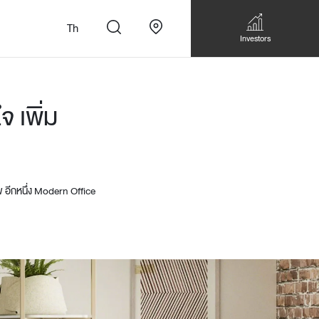
Th
Investors
 เพิ่ม
อีกหนึ่ง Modern Office
n
สั่งทำโซฟาแบบ
Walk-in closet &
Custom Dining Table
 เหมาะกับทุกไลฟ์
Storage
Accessories
Bookshelf & Multimedia
Wall decoration
Walk-in closet