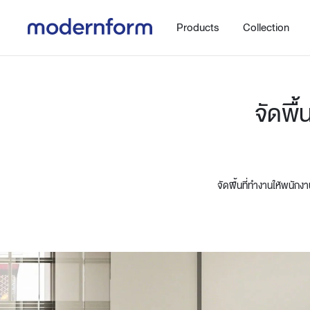
Products
Collection
จัดพื
จัดพื้นที่ทำงานให้พนั
Office
Hybrid Space
Steelcase
Orbix
New!
Work.Move.More
Gaming
Ergonomic chair
Workspace
Adjustable desk
Executive
Working accessories
Meeting & Conference