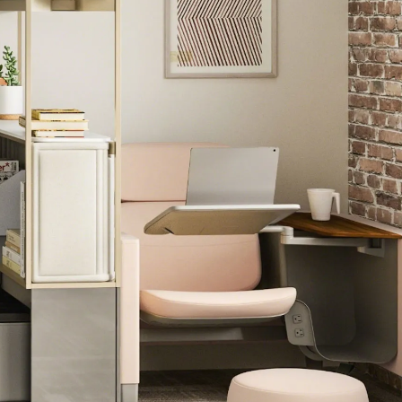
Wardrobe
Partition & Sliding Door