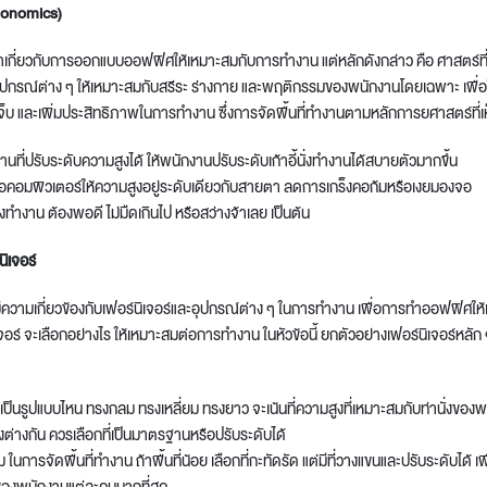
rgonomics)
่าเกี่ยวกับการ
ออกแบบออฟฟิศ
ให้เหมาะสมกับการทำงาน แต่หลักดังกล่าว คือ ศาสตร์ที
ปกรณ์ต่าง ๆ ให้เหมาะสมกับสรีระ ร่างกาย และพฤติกรรมของพนักงานโดยเฉพาะ เพื่
็บ และเพิ่มประสิทธิภาพในการทำงาน ซึ่งการ
จัดพื้นที่ทำงาน
ตามหลักการยศาสตร์ที่เห็
งานที่ปรับระดับความสูงได้ ให้พนักงานปรับระดับเก้าอี้นั่งทำงานได้สบายตัวมากขึ้น
คอมพิวเตอร์ให้ความสูงอยู่ระดับเดียวกับสายตา ลดการเกร็งคอก้มหรือเงยมองจอ
ทำงาน ต้องพอดี ไม่มืดเกินไป หรือสว่างจ้าเลย เป็นต้น
ิเจอร์
มีความเกี่ยวข้องกับเฟอร์นิเจอร์และอุปกรณ์ต่าง ๆ ในการทำงาน เพื่อการทำออฟฟิศให้
ิเจอร์ จะเลือกอย่างไร ให้เหมาะสมต่อการทำงาน ในหัวข้อนี้ ยกตัวอย่างเฟอร์นิเจอร์หลัก
ะเป็นรูปแบบไหน ทรงกลม ทรงเหลี่ยม ทรงยาว จะเน้นที่ความสูงที่เหมาะสมกับท่านั่งของพ
ต่างกัน ควรเลือกที่เป็นมาตรฐานหรือปรับระดับได้
รม ในการ
จัดพื้นที่ทำงาน
ถ้าพื้นที่น้อย เลือกที่กะทัดรัด แต่มีที่วางแขนและปรับระดับได้ 