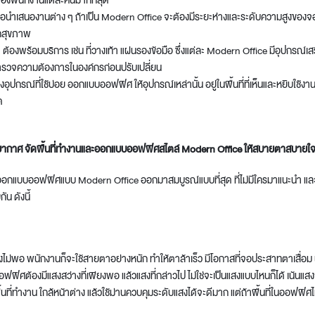
ของพนักงานแต่ละคนมากที่สุด
อนำเสนองานต่าง ๆ ถ้าเป็น
Modern Office
จะต้องมีระยะห่างและระดับความสูงของจอใ
กสุขภาพ
 ต้องพร้อมบริการ เช่น ที่วางเท้า แผ่นรองข้อมือ ซึ่งแต่ละ
Modern Office
มีอุปกรณ์เ
วจความต้องการในองค์กรก่อนปรับเปลี่ยน
ุปกรณ์ที่ใช้บ่อย ออกแบบออฟฟิศ ให้อุปกรณ์เหล่านั้น อยู่ในพื้นที่ที่เห็นและหยิบใช้งาน
ด
ยากาศ จัดพื้นที่ทำงานและออกแบบออฟฟิศสไตล์
Modern Office
ให้สบายตาสบายใ
ออกแบบออฟฟิศ
แบบ
Modern Office
ออกมาสมบูรณ์แบบที่สุด ที่ไม่มีใครมาแนะนำ แ
ัน ดังนี้
ไม่พอ พนักงานก็จะใช้สายตาอย่างหนัก ทำให้ตาล้าเร็ว มีโอกาสที่จอประสาทตาเสื่อม
อฟฟิศ
ต้องมีแสงสว่างที่เพียงพอ แล้วแสงที่กล่าวไป ไม่ใช่จะเป็นแสงแบบไหนก็ได้ เน้น
พื้นที่ทำงาน ใกล้หน้าต่าง แล้วใช้ม่านควบคุมระดับแสงได้จะดีมาก แต่ถ้าพื้นที่ในออฟฟิศ