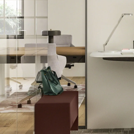
Lounge area
Collaboration space
Storage
Itoki
Ergonomic Recliner
Steelcase
Hardware & Fitting
Higold
Furniture Fitting
Kitchen Tall Unit Basket