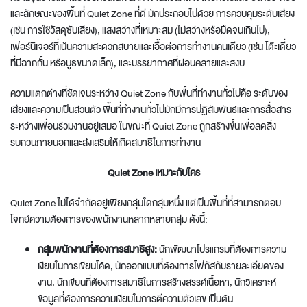
และลักษณะของพื้นที่ Quiet Zone ที่ดี มักประกอบไปด้วย การควบคุมระดับเสียง
(เช่น การใช้วัสดุซับเสียง), แสงสว่างที่เหมาะสม (ไม่สว่างหรือมืดจนเกินไป),
เฟอร์นิเจอร์ที่เน้นความสะดวกสบายและเอื้อต่อการทำงานคนเดียว (เช่น โต๊ะเดี่ยว
ที่มีฉากกั้น หรือบูธขนาดเล็ก), และบรรยากาศที่ผ่อนคลายและสงบ
ความแตกต่างที่ชัดเจนระหว่าง Quiet Zone กับพื้นที่ทำงานทั่วไปคือ ระดับของ
เสียงและความเป็นส่วนตัว พื้นที่ทำงานทั่วไปมักมีการปฏิสัมพันธ์และการสื่อสาร
ระหว่างเพื่อนร่วมงานอยู่เสมอ ในขณะที่ Quiet Zone ถูกสร้างขึ้นเพื่อลดสิ่ง
รบกวนภายนอกและส่งเสริมให้เกิดสมาธิในการทำงาน
Quiet Zone เหมาะกับใคร
Quiet Zone ไม่ได้จำกัดอยู่เพียงกลุ่มใดกลุ่มหนึ่ง แต่เป็นพื้นที่ที่สามารถตอบ
โจทย์ความต้องการของพนักงานหลากหลายกลุ่ม ดังนี้:
กลุ่มพนักงานที่ต้องการสมาธิสูง:
นักพัฒนาโปรแกรมที่ต้องการความ
เงียบในการเขียนโค้ด, นักออกแบบที่ต้องการโฟกัสกับรายละเอียดของ
งาน, นักเขียนที่ต้องการสมาธิในการสร้างสรรค์เนื้อหา, นักวิเคราะห์
ข้อมูลที่ต้องการความเงียบในการตีความตัวเลข เป็นต้น