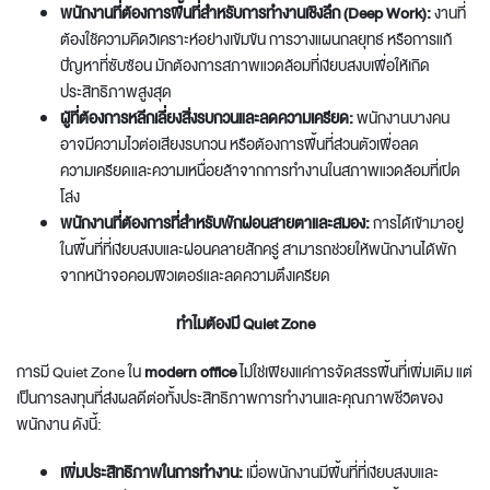
พนักงานที่ต้องการพื้นที่สำหรับการทำงานเชิงลึก (Deep Work):
งานที่
ต้องใช้ความคิดวิเคราะห์อย่างเข้มข้น การวางแผนกลยุทธ์ หรือการแก้
ปัญหาที่ซับซ้อน มักต้องการสภาพแวดล้อมที่เงียบสงบเพื่อให้เกิด
ประสิทธิภาพสูงสุด
ผู้ที่ต้องการหลีกเลี่ยงสิ่งรบกวนและลดความเครียด:
พนักงานบางคน
อาจมีความไวต่อเสียงรบกวน หรือต้องการพื้นที่ส่วนตัวเพื่อลด
ความเครียดและความเหนื่อยล้าจากการทำงานในสภาพแวดล้อมที่เปิด
โล่ง
พนักงานที่ต้องการที่สำหรับพักผ่อนสายตาและสมอง:
การได้เข้ามาอยู่
ในพื้นที่ที่เงียบสงบและผ่อนคลายสักครู่ สามารถช่วยให้พนักงานได้พัก
จากหน้าจอคอมพิวเตอร์และลดความตึงเครียด
ทำไมต้องมี Quiet Zone
การมี Quiet Zone ใน
modern office
ไม่ใช่เพียงแค่การจัดสรรพื้นที่เพิ่มเติม แต่
เป็นการลงทุนที่ส่งผลดีต่อทั้งประสิทธิภาพการทำงานและคุณภาพชีวิตของ
พนักงาน ดังนี้:
เพิ่มประสิทธิภาพในการทำงาน:
เมื่อพนักงานมีพื้นที่ที่เงียบสงบและ