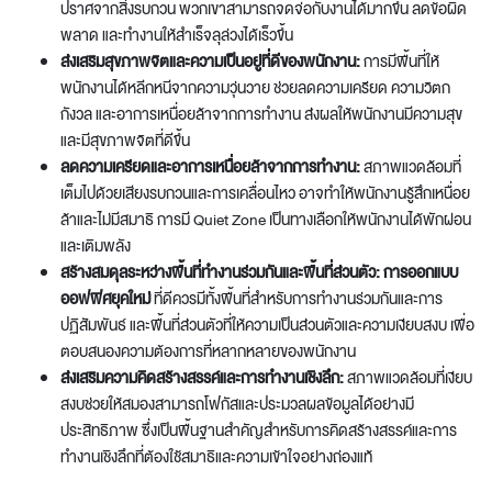
ปราศจากสิ่งรบกวน พวกเขาสามารถจดจ่อกับงานได้มากขึ้น ลดข้อผิด
พลาด และทำงานให้สำเร็จลุล่วงได้เร็วขึ้น
ส่งเสริมสุขภาพจิตและความเป็นอยู่ที่ดีของพนักงาน:
การมีพื้นที่ให้
พนักงานได้หลีกหนีจากความวุ่นวาย ช่วยลดความเครียด ความวิตก
กังวล และอาการเหนื่อยล้าจากการทำงาน ส่งผลให้พนักงานมีความสุข
และมีสุขภาพจิตที่ดีขึ้น
ลดความเครียดและอาการเหนื่อยล้าจากการทำงาน:
สภาพแวดล้อมที่
เต็มไปด้วยเสียงรบกวนและการเคลื่อนไหว อาจทำให้พนักงานรู้สึกเหนื่อย
ล้าและไม่มีสมาธิ การมี Quiet Zone เป็นทางเลือกให้พนักงานได้พักผ่อน
และเติมพลัง
สร้างสมดุลระหว่างพื้นที่ทำงานร่วมกันและพื้นที่ส่วนตัว:
การออกแบบ
ออฟฟิศยุคใหม่
ที่ดีควรมีทั้งพื้นที่สำหรับการทำงานร่วมกันและการ
ปฏิสัมพันธ์ และพื้นที่ส่วนตัวที่ให้ความเป็นส่วนตัวและความเงียบสงบ เพื่อ
ตอบสนองความต้องการที่หลากหลายของพนักงาน
ส่งเสริมความคิดสร้างสรรค์และการทำงานเชิงลึก:
สภาพแวดล้อมที่เงียบ
สงบช่วยให้สมองสามารถโฟกัสและประมวลผลข้อมูลได้อย่างมี
ประสิทธิภาพ ซึ่งเป็นพื้นฐานสำคัญสำหรับการคิดสร้างสรรค์และการ
ทำงานเชิงลึกที่ต้องใช้สมาธิและความเข้าใจอย่างถ่องแท้