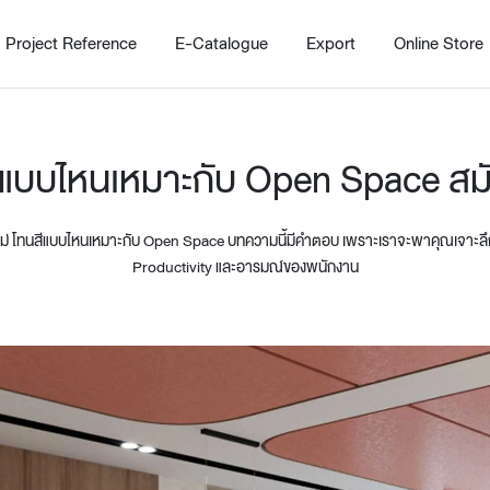
Project Reference
E-Catalogue
Export
Online Store
ีแบบไหนเหมาะกับ Open Space สมั
 โทนสีแบบไหนเหมาะกับ Open Space บทความนี้มีคำตอบ เพราะเราจะพาคุณเจาะลึกจิ
Productivity และอารมณ์ของพนักงาน
Home
Working Design Solution
Kitche
บริการ
New!
Custom
Living room
Kitchens
สไตล์
Dining room
Kitchen 
Bedroom
Barstool
Wordrobe
Trolley