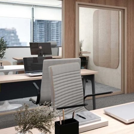
Lounge area
Collaboration space
Storage
Itoki
Ergonomic Recliner
Steelcase
Hardware & Fitting
Higold
Furniture Fitting
Kitchen Tall Unit Basket