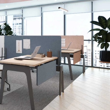
Wardrobe
Partition & Sliding Door