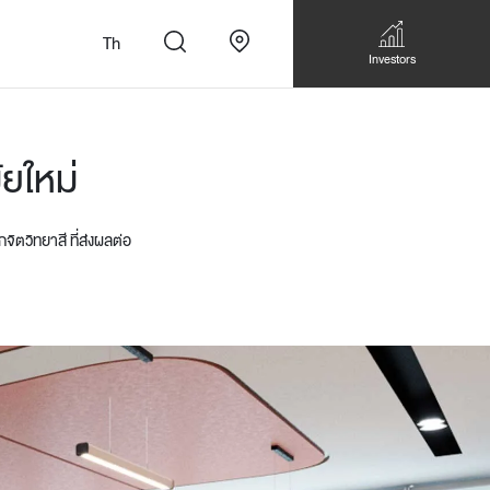
Th
Investors
ยใหม่
ตวิทยาสี ที่ส่งผลต่อ
n
สั่งทำโซฟาแบบ
Walk-in closet &
Custom Dining Table
 เหมาะกับทุกไลฟ์
Storage
Accessories
Bookshelf & Multimedia
Wall decoration
Walk-in closet