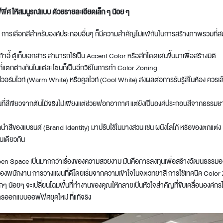
ิศ ให้สมบูรณ์แบบ ด้วยรายละเอียดเล็ก ๆ น้อย ๆ
การเลือกสีสำหรับองค์ประกอบอื่นๆ ก็มีความสำคัญไม่แพ้กันในการสร้างภาพรวมที่ส
เก้าอี้ ตู้เก็บเอกสาร สามารถใช้เป็น Accent Color หรือสีที่โดดเด่นขึ้นมาเพื่อสร้างมิติ
ี่แตกต่างกันในแต่ละโซนก็เป็นอีกวิธีในการทำ Color Zoning
วอร์มไวท์ (Warm White) หรือคูลไวท์ (Cool White) ส่งผลต่อการรับรู้สีในห้อง ควร
นที่สีเขียวจากต้นไม้จริงไม่เพียงแต่ช่วยฟอกอากาศ แต่ยังเป็นองค์ประกอบสีจากธรรมชาติ
ำสีของแบรนด์ (Brand Identity) มาปรับใช้ในบางส่วน เช่น ผนังโลโก้ หรือของตกแต่ง
ันเดียวกัน
pen Space เป็นมากกว่าเรื่องของความสวยงาม มันคือการลงทุนเพื่อสร้างวัฒนธรร
งพนักงาน การวางแผนที่ดีโดยเริ่มจากความเข้าใจในจิตวิทยาสี การใช้เทคนิค Color
ๆ น้อยๆ จะเปลี่ยนโฉมพื้นที่ทำงานของคุณให้กลายเป็นหัวใจสำคัญที่ขับเคลื่อนองค์กรไปข้
ออกแบบออฟฟิศยุคใหม่ ที่แท้จริง