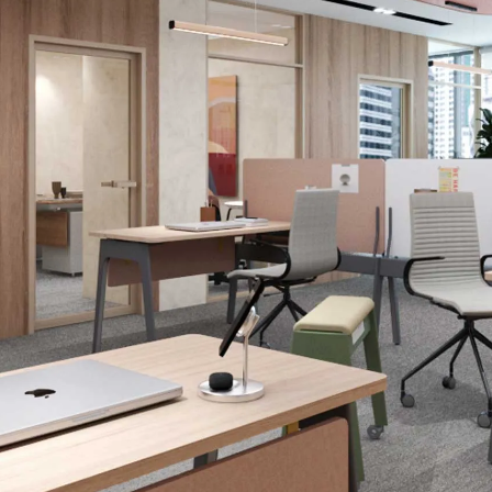
Design Awards
Collection
View More Collection