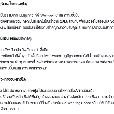
เขียว-น้ำตาล-ครีม)
ป็นธรรมชาติ เน้นสุขภาวะที่ดี (Well-being) และความยั่งยืน
ขียวเซจหรือเขียวมะกอกเป็นสีหลักในโซนทำงาน ผสมผสานกับเฟอร์นิเจอร์ไม้สีอ่อนและข
่อน พาเลทนี้เหมาะกับบริษัทที่ให้ความสำคัญกับความสมดุลและต้องการสร้างบรรยากา
้ำเงิน-เหลืองมัสตาร์ด)
ออาชีพ ทันสมัย มีพลัง และน่าเชื่อถือ
าชาร์โคลเป็นสีพื้นฐานในพื้นที่ส่วนใหญ่ เพิ่มความภูมิฐานด้วยผนังสีน้ำเงินเข้ม (Navy 
าร์ดตามจุดต่างๆ เช่น เก้าอี้ โซฟา หรือของตกแต่ง เพื่อสร้างจุดสนใจและเพิ่มพลังงาน
อนความมั่นคงและความคิดที่ก้าวหน้า
าว-เทาอ่อน-ลายไม้)
 โปร่ง สบายตา และยืดหยุ่น ได้รับแรงบันดาลใจจากสไตล์สแกนดิเนเวีย
รใช้สีขาวเป็นหลักเพื่อให้พื้นที่ดูกว้างขวางและสว่าง ตัดด้วยสีเทาอ่อนเพื่อลดความจ้า
ื้นลายไม้ธรรมชาติ เป็นพาเลทสีที่ลงตัวสำหรับ Co-working Space หรือบริษัทที่ต้องกา
านได้หลากหลาย