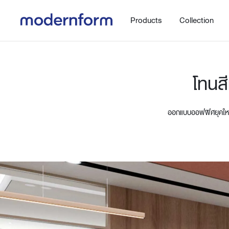
Products
Collection
โทนส
ออกแบบออฟฟิศยุคใหม่
Office
Hybrid Space
Steelcase
Orbix
New!
Work.Move.More
Gaming
Ergonomic chair
Workspace
Adjustable desk
Executive
Working accessories
Meeting & Conference