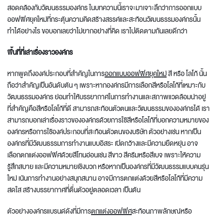
สอดคล้องกับวัฒนธรรมองค์กร ในบทความนี้เราจะมาเจาะลึกว่าการ
ออกแบบ
ออฟฟิศยุคใหม่
ที่กระตุ้นความคิดสร้างสรรค์และสะท้อนวัฒนธรรมองค์กรนั้น
ทำได้อย่างไร ขอบอกเลยว่าไม่ยากอย่างที่คิด เราไปติดตามกันเลยดีกว่า
พื้นที่ที่เล่าเรื่องราวองค์กร
หากพูดถึงองค์ประกอบที่สำคัญในการ
ออกแบบออฟฟิศยุคใหม่
สี หรือ โลโก้ นั้น
ถือว่าสำคัญเป็นอันดับต้น ๆ เพราะหากองค์กรมีการเลือกสีหรือโลโก้ที่เหมาะกับ
วัฒนธรรมองค์กร ย่อมทำให้บรรยากาศในการทำงานและสภาพแวดล้อมน่าอยู่
ที่สำคัญคือสีหรือโลโก้ที่ดี สามารถสะท้อนตัวตนและวัฒนธรรมขององค์กรได้ เรา
สามารถบอกเล่าเรื่องราวขององค์กรด้วยการใช้สีหรือโลโก้ที่บอกความหมายของ
องค์กรหรือการใช้องค์ประกอบที่สะท้อนตัวตนของบริษัท ตัวอย่างเช่น หากเป็น
องค์กรที่มีวัฒนธรรมการทำงานแบบอิสระ เปิดกว้างและมีความยืดหยุ่น อาจ
เลือกตกแต่งออฟฟิศด้วยสีโทนอ่อนเช่น สีขาว สีครีมหรือสีเบจ เพราะให้ความ
รู้สึกสบาย และมีความหมายเชิงบวก หรือหากเป็นองค์กรที่มีวัฒนธรรมแบบคนรุ่น
ใหม่ เน้นการทำงานอย่างสนุกสนาน อาจมีการตกแต่งด้วยสีหรือโลโก้ที่มีความ
สดใส สร้างบรรยากาศที่ตื่นตัวอยู่ตลอดเวลา เป็นต้น
ตัวอย่างองค์กรแบรนด์ดังที่มีการ
ตกแต่งออฟฟิศ
สะท้อนภาพลักษณ์หรือ