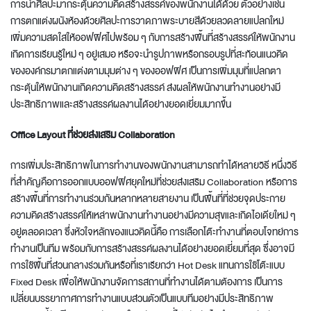
การนำศิลปะมากระตุ้นความคิดสร้างสรรค์ของพนักงานได้ด้วย ตัวอย่างเช่น
การตกแต่งผนังห้องด้วยศิลปะการวาดภาพระบายสีด้วยลวดลายแปลกใหม่
เพิ่มความสดใสให้ออฟฟิศไปพร้อม ๆ กับการสร้างพื้นที่สร้างสรรค์ให้พนักงาน
เกิดการเรียนรู้ใหม่ ๆ อยู่เสมอ หรือจะนำรูปภาพหรือกรอบรูปที่สะท้อนแนวคิด
ขององค์กรมาตกแต่งตามมุมต่าง ๆ ของออฟฟิศ เป็นการเพิ่มมุมที่แปลกตา
กระตุ้นให้พนักงานเกิดความคิดสร้างสรรค์ ส่งผลให้พนักงานทำงานอย่างมี
ประสิทธิภาพและสร้างสรรค์ผลงานได้อย่างยอดเยี่ยมมากขึ้น
Office Layout ที่ช่วยส่งเสริม Collaboration
การเพิ่มประสิทธิภาพในการทำงานของพนักงานสามารถทำได้หลายวิธี หนึ่งวิธี
ที่สำคัญคือการ
ออกแบบออฟฟิศยุคใหม่
ที่ช่วยส่งเสริม Collaboration หรือการ
สร้างพื้นที่การทำงานร่วมกันหลากหลายสายงาน เป็นพื้นที่ที่ช่วยจุดประกาย
ความคิดสร้างสรรค์ให้เหล่าพนักงานทำงานอย่างมีความสุขและเกิดไอเดียใหม่ ๆ
อยู่ตลอดเวลา ซึ่งหัวใจหลักของแนวคิดนี้คือ การเลือกโต๊ะทำงานที่ตอบโจทย์การ
ทำงานเป็นทีม พร้อมกับการสร้างสรรค์ผลงานได้อย่างยอดเยี่ยมที่สุด ซึ่งอาจมี
การใช้พื้นที่ส่วนกลางร่วมกันหรือที่เราเรียกว่า Hot Desk แทนการใช้โต๊ะแบบ
Fixed Desk เพื่อให้พนักงานจัดการสถานที่ทำงานได้ตามต้องการ เป็นการ
เปลี่ยนบรรยากาศการทำงานแบบส่วนตัวเป็นแบบทีมอย่างมีประสิทธิภาพ