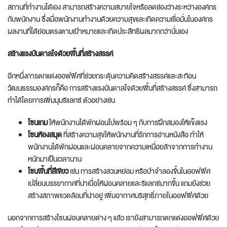
สถานที่ทำงานได้เอง สามารถสร้างความสบายใจหรือลดช่องว่างระหว่างองค์กร
กับพนักงาน ซึ่งเมื่อพนักงานทำงานด้วยความสุขและเกิดความเชื่อมั่นในองค์กร
ผลงานที่ได้ย่อมตรงตามเป้าหมายและเกิดประสิทธิผลมากกว่านั่นเอง
สร้างแรงบันดาลใจด้วยพื้นที่สร้างสรรค์
อีกหนึ่งการ
ตกแต่งออฟฟิศ
ที่ช่วยกระตุ้นความคิดสร้างสรรค์และสะท้อน
วัฒนธรรมองค์กรก็คือ การสร้างแรงบันดาลใจด้วยพื้นที่สร้างสรรค์ ซึ่งสามารถ
ทำได้โดยการเพิ่มมุมรีแลกซ์ ตัวอย่างเช่น
โซนเกม
ให้พนักงานได้พักผ่อนไปพร้อม ๆ กับการฝึกสมองให้แข็งแรง
โซนห้องสมุด
ที่สร้างความสุขให้พนักงานที่รักการอ่านหนังสือ ทำให้
พนักงานได้พักผ่อนและผ่อนคลายจากความเหนื่อยล้าจากการทำงาน
หนักมาเป็นเวลานาน
โซนพื้นที่สีเขียว
เช่น การสร้างสวนหย่อม หรือป่าจำลองขึ้นในออฟฟิศ
เปลี่ยนบรรยากาศที่น่าเบื่อให้ผ่อนคลายและรีแลกซ์มากขึ้น แถมยังช่วย
สร้างสภาพแวดล้อมที่น่าอยู่ เพิ่มอากาศบริสุทธิ์ภายในออฟฟิศด้วย
นอกจากการสร้างโซนผ่อนคลายต่าง ๆ แล้ว เรายังสามารถ
ตกแต่งออฟฟิศ
ด้วย