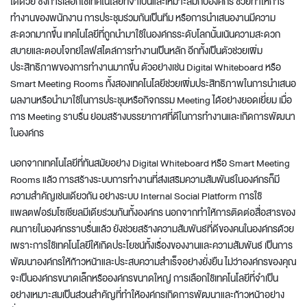
ได้ด้วย ซึ่งการเลือกใช้เทคโนโลยีที่จำเป็นและเหมาะสมกับองค์กร ช่วยทำให้การ
ทำงานของพนักงาน การประชุมร่วมกันเป็นทีม หรือการนำเสนองานมีความ
สะดวกมากขึ้น เทคโนโลยีที่ถูกนำมาใช้ในองค์กรระดับโลกนั้นเน้นความสะดวก
สบายและตอบโจทย์ไลฟ์สไตล์การทำงานเป็นหลัก อีกทั้งเป็นตัวช่วยเพิ่ม
ประสิทธิภาพของการทำงานมากขึ้น ตัวอย่างเช่น Digital Whiteboard หรือ
Smart Meeting Rooms ทั้งสองเทคโนโลยีช่วยเพิ่มประสิทธิภาพในการนำเสนอ
ผลงานหรือนำมาใช้ในการประชุมหรือกิจกรรม Meeting ได้อย่างยอดเยี่ยม เมื่อ
การ Meeting ราบรื่น ย่อมสร้างบรรยากาศที่ดีในการทำงานและเกิดการพัฒนา
ในองค์กร
นอกจากเทคโนโลยีที่ทันสมัยอย่าง Digital Whiteboard หรือ Smart Meeting
Rooms แล้ว การสร้างระบบการทำงานที่ส่งเสริมความสัมพันธ์ในองค์กรก็มี
ความสำคัญเช่นเดียวกัน อย่างระบบ Internal Social Platform การใช้
แพลตฟอร์มโซเชียลมีเดียร่วมกันทั้งองค์กร นอกจากทำให้การติดต่อสื่อสารของ
คนภายในองค์กรราบรื่นแล้ว ยังช่วยสร้างความสัมพันธ์ที่ดีของคนในองค์กรด้วย
เพราะการใช้เทคโนโลยีให้เกิดประโยชน์ทั้งเรื่องของงานและความสัมพันธ์ เป็นการ
พัฒนาองค์กรให้ก้าวหน้าและประสบความสำเร็จอย่างยั่งยืน ไม่ว่าองค์กรของคุณ
จะเป็นองค์กรขนาดเล็กหรือองค์กรขนาดใหญ่ การเลือกใช้เทคโนโลยีที่จำเป็น
อย่างเหมาะสมเป็นส่วนสำคัญที่ทำให้องค์กรเกิดการพัฒนาและก้าวหน้าอย่าง