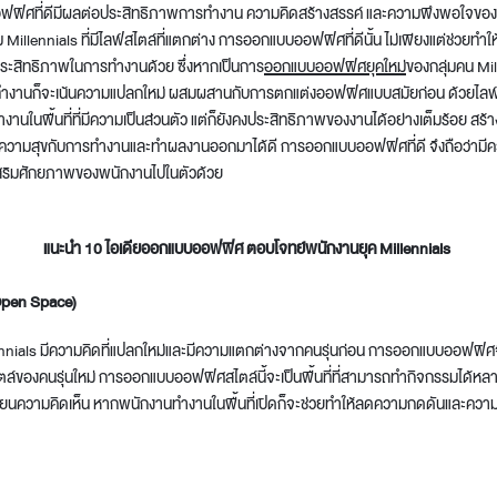
ฟิศที่ดีมีผลต่อประสิทธิภาพการทำงาน ความคิดสร้างสรรค์ และความพึงพอใจของ
ม Millennials ที่มีไลฟ์สไตล์ที่แตกต่าง การออกแบบออฟฟิศที่ดีนั้น ไม่เพียงแต่ช่วยทำ
ริมประสิทธิภาพในการทำงานด้วย ซึ่งหากเป็นการ
ออกแบบออฟฟิศยุคใหม่
ของกลุ่มคน Mil
ำงานก็จะเน้นความแปลกใหม่ ผสมผสานกับการตกแต่งออฟฟิศแบบสมัยก่อน ด้วยไลฟ์สไต
ำงานในพื้นที่ที่มีความเป็นส่วนตัว แต่ก็ยังคงประสิทธิภาพของงานได้อย่างเต็มร้อย ส
ความสุขกับการทำงานและทำผลงานออกมาได้ดี การออกแบบออฟฟิศที่ดี จึงถือว่ามีคว
เสริมศักยภาพของพนักงานไปในตัวด้วย
แนะนำ 10 ไอเดียออกแบบออฟฟิศ ตอบโจทย์พนักงานยุค Millennials
(Open Space)
lennials มีความคิดที่แปลกใหม่และมีความแตกต่างจากคนรุ่นก่อน การออกแบบออฟฟิศจึ
ไตล์ของคนรุ่นใหม่ การออกแบบออฟฟิศสไตล์นี้จะเป็นพื้นที่ที่สามารถทำกิจกรรมได้หลาก
ี่ยนความคิดเห็น หากพนักงานทำงานในพื้นที่เปิดก็จะช่วยทำให้ลดความกดดันและคว