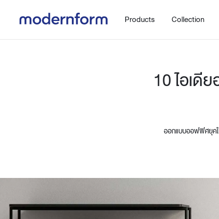
Products
Collection
10 ไอเดี
ออกแบบออฟฟิศยุคใหม
Office
Hybrid Space
Steelcase
Orbix
New!
Work.Move.More
Gaming
Ergonomic chair
Workspace
Adjustable desk
Executive
Working accessories
Meeting & Conference