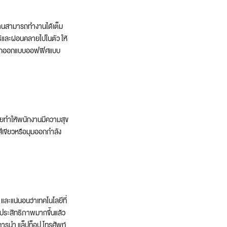
งานสามารถทำงานได้เต็ม
ธิและผ่อนคลายไปในตัว ให้
ามารถออกแบบออฟฟิศแบบ
่วยทำให้พนักงานมีความสุข
ีเขียวหรือมุมออกกำลัง
ละแน่นอนว่าเทคโนโลยีที่
ประสิทธิภาพมากขึ้นแล้ว
ารนำ แล็ปท็อป โทรศัพท์