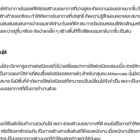
ติเข้ามาภายในออฟฟิศช่วยสร้างบรรยากาศที่น่าอยู่และเกิดความผ่อนคลายมากขึ้น ซึ่ง
สร้างก๊าซออกซิเจน ทำให้เกิดการรับอากาศที่บริสุทธิ์ เกิดความรู้สึกผ่อนคลายและสบายใจ
เช่นเช่นเช่นเช่นเช่นเช่นการนำธรรมชาติเข้ามาในอฟฟิศ เช่น การจัดสวนหย่อมสีเขียวสักมุ
น่าอยู่ขึ้น หรือจะจัดนำตกเล็ก ๆ สร้างพื้นที่ที่ใกล้ชิดธรรมชาติมากขึ้น เป็นต้น
ยนได้
ี่ยนได้จะมีราคาสูงกว่าเฟอร์นิเจอร์ทั่วไป แต่เชื่อเลยว่าการใช้เฟอร์นิเจอร์แบบนี้จะช่
งเป็นการลดค่าใช้จ่ายที่ต้องซื้อเฟอร์นิเจอร์หลายตัว สำหรับกลุ่มคน Millennials นั้นม
สบาย ยิ่งมีพื้นที่จำกัดการใช้เฟอร์นิเจอร์ที่สามารถปรับเปลี่ยนได้จึงจำเป็น เพราะเป็นกา
ร้างบรรยากาศที่ดีในการทำงานด้วย
มารถใช้ไอเดียโซนทำงานร่วมกันได้ เพราะช่วยสร้างบรรยากาศที่ดี แถมยังเป็นการทำให้พน
รือใช้เวลาพักร่วมกัน เป็นการสร้างสายสัมพันธ์ที่ดีของพนักงาน เมื่อพนักงานใช้เวลาร
งค์กร เป็นบรรยากกาศด้านบวกที่ทำให้องค์กรก้าวหน้าได้นั่นเอง