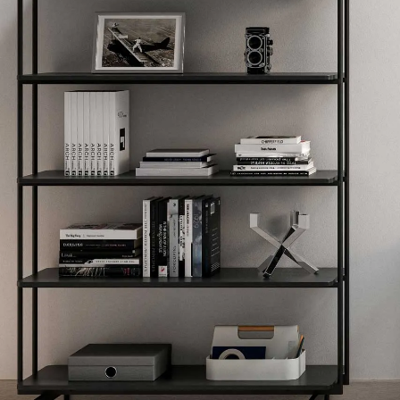
Lounge area
Collaboration space
Storage
Itoki
Ergonomic Recliner
Steelcase
Hardware & Fitting
Higold
Furniture Fitting
Kitchen Tall Unit Basket