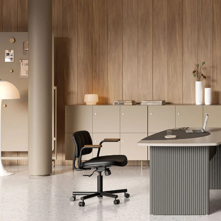
Lounge area
Collaboration space
Storage
Itoki
Ergonomic Recliner
Steelcase
Hardware & Fitting
Higold
Furniture Fitting
Kitchen Tall Unit Basket