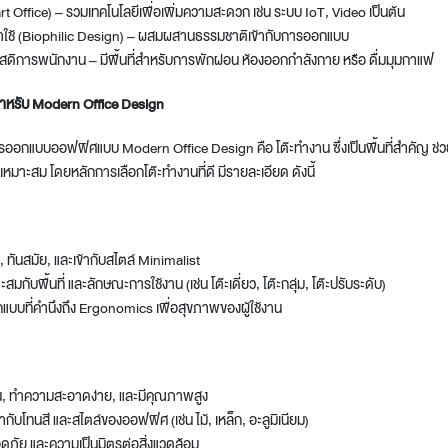
rt Office) – รวมเทคโนโลยีเพื่อเพิ่มความสะดวก เช่น ระบบ IoT, Video เป็นต้น
าใช้ (Biophilic Design) – ผสมผสานธรรมชาติเข้ากับการออกแบบ
สดิการพนักงาน – มีพื้นที่สำหรับการพักผ่อน ห้องออกกำลังกาย หรือ ดื่มมุมกาแฟ
สำหรับ Modern Office Design
นการออกแบบออฟฟิศแบบ
Modern Office Design
คือ โต๊ะทำงาน ซึ่งเป็นพื้นที่สำคัญ 
ี่เหมาะสม โดยหลักการเลือกโต๊ะทำงานที่ดี มีรายละเอียด ดังนี้
, ทันสมัย, และเข้ากับสไตล์ Minimalist
ะสมกับพื้นที่ และลักษณะการใช้งาน (เช่น โต๊ะเดี่ยว, โต๊ะกลุ่ม, โต๊ะปรับระดับ)
บที่คำนึงถึง Ergonomics เพื่อสุขภาพของผู้ใช้งาน
าน, ทำความสะอาดง่าย, และมีคุณภาพสูง
ากับโทนสี และสไตล์ของออฟฟิศ (เช่น ไม้, เหล็ก, อะลูมิเนียม)
ดภัย และความเป็นมิตรต่อสิ่งแวดล้อม