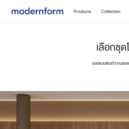
Products
Collection
เลือกชุด
ออกแบบห้องทำงานออฟฟิศ
Office
Hybrid Space
Steelcase
Orbix
New!
Work.Move.More
Gaming
Ergonomic chair
Workspace
Adjustable desk
Executive
Working accessories
Meeting & Conference