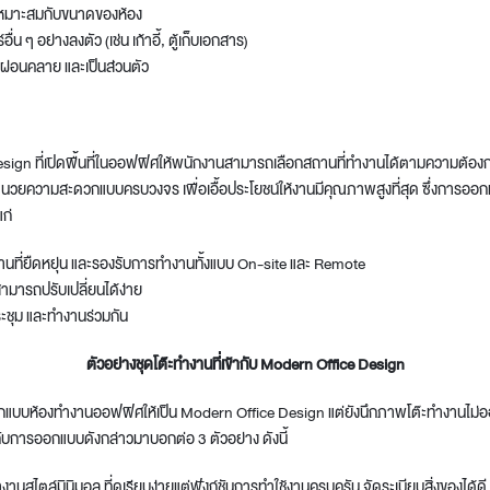
่เหมาะสมกับขนาดของห้อง
ื่น ๆ อย่างลงตัว (เช่น เก้าอี้, ตู้เก็บเอกสาร)
ผ่อนคลาย และเป็นส่วนตัว
esign
ที่เปิดพื้นที่ในออฟฟิศให้พนักงานสามารถเลือกสถานที่ทำงานได้ตามความต้อง
นวยความสะดวกแบบครบวงจร เพื่อเอื้อประโยชน์ให้งานมีคุณภาพสูงที่สุด ซึ่งการ
ออก
แก่
านที่ยืดหยุ่น และรองรับการทำงานทั้งแบบ On-site และ Remote
สามารถปรับเปลี่ยนได้ง่าย
ระชุม และทำงานร่วมกัน
ตัวอย่างชุดโต๊ะทำงานที่เข้ากับ Modern Office Design
กแบบห้องทำงานออฟฟิศ
ให้เป็น
Modern Office Design
แต่ยังนึกภาพโต๊ะทำงานไม่ออก
กับการออกแบบดังกล่าวมาบอกต่อ 3 ตัวอย่าง ดังนี้
งานสไตล์มินิมอล ที่ดูเรียบง่ายแต่ฟังก์ชันการทำใช้งานครบครัน จัดระเบียบสิ่งของได้