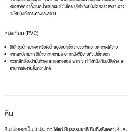
หรือยาขัดเงาทั้งชนิดน้ำและครีม ซึ่งไม่ได้ระบุให้ใช้กับหนังโดยตรง เพราะอาจ
ทะให้หนังแช็งกระด้างและสีด่าง
หนังเทียม (PVC)
ใช้ผ้าชุบน้ำหมาดๆ หรือใช้น้ำสบู่อ่อนๆเช็ดจะช่วยทำความสะอาดได้ง่าย
หากสกปรกมาก ใช้น้ำยาทะความสะอาดหนังที่มีขายทั่วไปเช็ดออก
ควรหลีกเลี่ยงนำมันก๊าดและแอลกอฮอล์ เพราะจะทำให้หนังเทียมมีสีด่างและ
อายุการใช้งานสั้นกว่าปกติ
หิน
หินแบ่งออกเป็น 3 ประเภท ได้แก่ หินธรรมชาติ หินกึ่งสังเคราะห์ และ