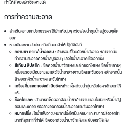
ทำให้สีของผ้าซีดจางได้
การทำความสะอาด
สำหรับคราบสกปรกธรรดา ใช้ผ้าแห้งนุ่มๆ หรือฟองน้ำชุบน้ำสบู่อ่อนๆเช็ด
ออก
หากเกิดคราบสกปรกชนิดอื่นบนผ้าให้ปฎิบัติดังนี้
คราบชา กาแฟ น้ำอัดลม :
ล้างรอยเปื้อนด้วยน้ำสะอาด หลังจากนั้น
ทำความสะอาดด้วยน้ำสบู่อ่อนๆ แล้วใช้น้ำสะอาดเช็ดอีกครั้ง
สีเทียน ลิปสติก :
เช็ดด้วยน้ำยาซักแห้งและซักออกให้แห้ง เช็ดซ้ำหลายๆ
ครั้งจนรอยเปื้อนจางลง แล้วใช้น้ำยาล้างจานเช็ดและซับออก หลักจากนั้น
ล้างออกด้วน้ำสะอาดและซับให้แห้ง
เครื่องดื่มแอลกอฮอล์ เบียร์/เหล้า :
เช็ดด้วยน้ำอุ่นหรือโซดาซักออกให้
แห้ง
ช็อคโกแลต :
สามารถเช็ดออกด้วยน้ำยาล้างจาน แอมโมเนีย หรือน้ำสบู่
อ่อนและซักอก หรือล้างออกด้วยน้ำสะอาดและซับออกให้แห้ง
หมากฝรั่ง :
ใช้น้ำแข็งวางบหมากฝรั่งให้เย็น ค่อยๆแกะหมากฝรั่งออกให้
มากที่สุดเท่าที่ทำได้ เช็ดออกด้วยน้ำยาซักแห้งและซับออกให้แห้ง