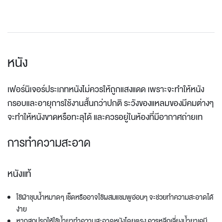
หนัง
เฟอร์นิเจอร์ประเภทหนังไม่ควรให้ถูกแสงแดด เพราะจะทำให้หนัง
กรอบและอายุการใช้งานสั้นกว่าปกติ ระวังของแหลมของมีคมต่างๆ
จะทำให้หนังขาดหรือทะลุได้ และควรอยู่ในห้องที่มีอากาศถ่ายเท
การทำความสะอาด
หนังแท้
ใช้ผ้าชุบน้ำหมาดๆ เช็ดหรืออาจใช้ผสมแชมพูอ่อนๆ จะช่วยทำความสะอาดได้
ง่าย
หากสกปรกให้ใช้น้ำยาทำความสะอาดหนังโดยตรง ควรหลีกเลี่ยงน้ำยาเคมี