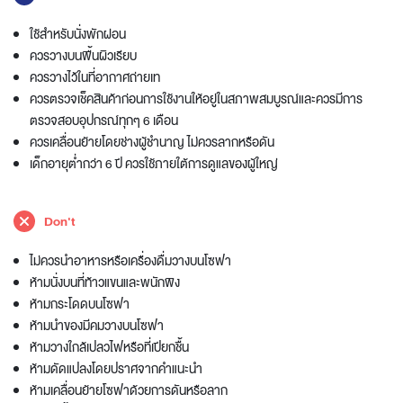
ใช้สำหรับนั่งพักผ่อน
ควรวางบนพื้นผิวเรียบ
ควรวางไว้ในที่อากาศถ่ายเท
ควรตรวจเช็คสินค้าก่อนการใช้งานให้อยู่ในสภาพสมบูรณ์และควรมีการ
ตรวจสอบอุปกรณ์ทุกๆ 6 เดือน
ควรเคลื่อนย้ายโดยช่างผู้ชำนาญ ไม่ควรลากหรือดัน
เด็กอายุต่ำกว่า 6 ปี ควรใช้ภายใต้การดูแลของผู้ใหญ่
Don't
ไม่ควรนำอาหารหรือเครื่องดื่มวางบนโซฟา
ห้ามนั่งบนที่ท้าวแขนและพนักพิง
ห้ามกระโดดบนโซฟา
ห้ามนำของมีคมวางบนโซฟา
ห้ามวางใกล้เปลวไฟหรือที่เปียกชื้น
ห้ามดัดแปลงโดยปราศจากคำแนะนำ
ห้ามเคลื่อนย้ายโซฟาด้วยการดันหรือลาก