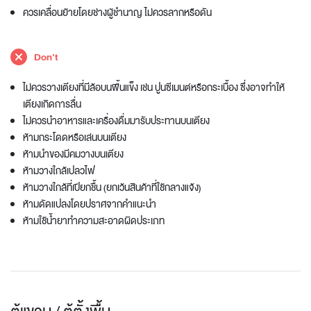
ควรเคลื่อนย้ายโดยช่างผู้ชำนาญ ไม่ควรลากหรือดัน
Don't
ไม่ควรวางเตียงที่มีล้อบนพื้นแข็ง เช่น ปูนซีเมนต์หรือกระเบื้อง ซึ่งอาจทำให้
เตียงเกิดการลื่น
ไม่ควรนำอาหารและเครื่องดื่มมารับประทานบนเตียง
ห้ามกระโดดหรือเล่นบนเตียง
ห้ามนำของมีคมวางบนเตียง
ห้ามวางใกล้เปลวไฟ
ห้ามวางใกล้ที่เปียกชื้น (ยกเว้นสินค้าที่ใช้กลางแจ้ง)
ห้ามดัดแปลงโดยปราศจากคำแนะนำ
ห้ามใช้น้ำยาทำความสะอาดผิดประเภท