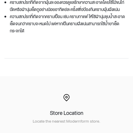
คราบสกปรกที่เกิดจากฝุ่นละอองควรดูแลรักษาความสะอาดโดยใช้ไม้ขนไก่
ปัดหรือผ้านุ่มเช็ดถูอย่างน้อยอาทิตย์ละครั้งเพื่อป้องกันคราบฝุ่นฝังแน่น
ความสกปรกที่เกิดจากคราบเปื้อน เช่น คราบกาแฟ ให้ใช้ผ้านุ่มชุบน้ำสะอาด
เช็ดจนกว่าคราบจะหมดไป แต่หากเป็นคราบฝังแน่นสามารถใช้น้ำยาเช็ด
กระจกได้
Store Location
Locate the nearest Modernform store.