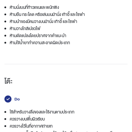
ห้ามนั่งบนที่ท้าวแขนและพนักพิง
ห้ามยืน กระโดด หรือเล่นบนม้านั่ง เก้าอี้ และโซฟา
ห้ามนำของมีคมวางบนม้านั่ง เก้าอี้ และโซฟา
ห้ามวางใกล้เปลวไฟ
ห้ามดัดแปลงโดยปราศจากคำแนะนำ
ห้ามใข้น้ำยาทำความสะอาดผิดประเภท
โต๊ะ
Do
ใช้สำหรับวางสิ่งของและใช้งานตามประเภท
ควรวางบนพื้นผิวเรียบ
ควรวางไว้ในที่อากาศถ่ายเท