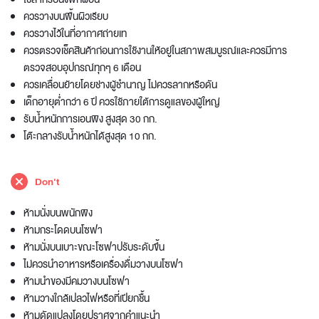
ควรวางบนพื้นผิวเรียบ
ควรวางไว้ในที่อากาศถ่ายเท
ควรตรวจเช็คสินค้าก่อนการใช้งานให้อยู่ในสภาพสมบูรณ์และควรมีการ
ตรวจสอบอุปกรณ์ทุกๆ 6 เดือน
ควรเคลื่อนย้ายโดยช่างผู้ชำนาญ ไม่ควรลากหรือดัน
เด็กอายุต่ำกว่า 6 ปี ควรใช้ภายใต้การดูแลของผู้ใหญ่
รับน้ำหนักการเอนพิง สูงสุด 30 กก.
โต๊ะกลางรับน้ำหนักได้สูงสุด 10 กก.
Don't
ห้ามนั่งบนพนักพิง
ห้ามกระโดดบนโซฟา
ห้ามนั่งบนเบาะขณะโซฟาปรับระดับขึ้น
ไม่ควรนำอาหารหรือเครื่องดื่มวางบนโซฟา
ห้ามนำของมีคมวางบนโซฟา
ห้ามวางใกล้เปลวไฟหรือที่เปียกชื้น
ห้ามดัดแปลงโดยปราศจากคำแนะนำ