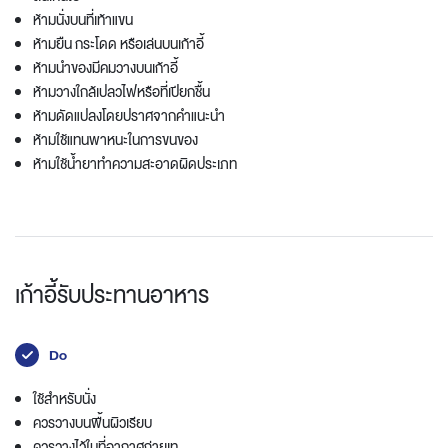
ห้ามนั่งบนที่เท้าแขน
ห้ามยืน กระโดด หรือเล่นบนเก้าอี้
ห้ามนำของมีคมวางบนเก้าอี้
ห้ามวางใกล้เปลวไฟหรือที่เปียกชื้น
ห้ามดัดแปลงโดยปราศจากคำแนะนำ
ห้ามใช้แทนพาหนะในการขนของ
ห้ามใช้น้ำยาทำความสะอาดผิดประเภท
เก้าอี้รับประทานอาหาร
Do
ใช้สำหรับนั่ง
ควรวางบนพื้นผิวเรียบ
ควรวางไว้ในที่อากาศถ่ายเท