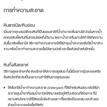
การทำความสะอาด
หินแกรนิต/หินอ่อน
เนื่องจากคุณสมบัติของหินที่เป็นธรรมชาติที่น้ำสามารถซึมผ่านได้ ดังนั้นหากน้ำ
หกควรรีบเช็ดทันทีไม่ควรปล่อยทิ้งไว้นาน เพราะน้ำอาจซึมผ่านได้ทำให้เกิดความ
อับชื้น หรือเชื้อราได้ วิธีการทำความสะอาดให้ใช้ผ้าชุบน้ำสะอาดหรือใช้น้ำยาล้าง
จาน หรือน้ำยาทำความสะอาดเช็ดได้ตามปกติ และเช็ดด้วยผ้าแห้งอีกครั้ง
หินกึ่งสังเคราห์
วิธีการดูและรักษาคือ ต้องรักษาให้สะอาดอยู่เสมอ ทั้งนี้เนื่องจากฝุ่นละอองหรือ
สิ่งสกปรกที่สะสมเป็นเวลานานทำให้หินอาจดูหมองลง
ให้เลือกใช้น้ำยาทำความสะอาด (Detergent) ที่ใช้สำหรับหินอ่อน แล้วใช้ผ้า
สะอาดชุบน้ำยาที่ผสมน้ำยาบิดให้หมาดแล้วถูให้ทั่วบริเวณที่ต้องการ ที่มี
คราบสกปรกมากให้ใช้แผ่นใยขัดล้างเฉพาะที่โดยขัดเป็นวงกลม และล้างอก
ด้วยน้ำสะอาดแล้วเช็ดให้แห้ง