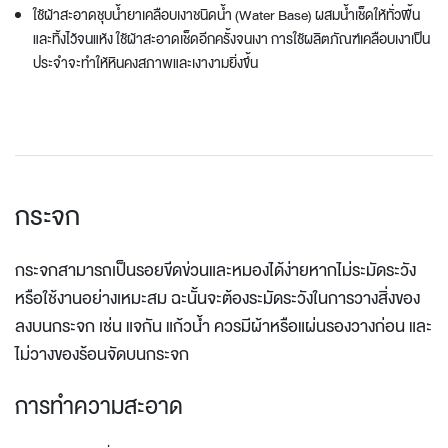
ใช้ผ้าสะอาดชุบน้ำยาเคลือบเงาชนิดน้ำ (Water Base) ผสมน้ำเช็ดให้ทั่วพื้น
และทิ้งไว้จนแห้ง ใช้ผ้าสะอาดเช็ดอีกครั้งจนเงา การใช้ผลิตภัณฑ์เคลือบเงาเป็น
ประจำจะทำให้หินคงสภาพและเงางามยิ่งขึ้น
กระจก
กระจกสามารถเป็นรอยขีดข่วนและหมองได้ง่ายหากไม่ระมัดระวัง
หรือใช้งานอย่างเหมะสม ฉะนั้นจะต้องระมัดระวังในการวางสิ่งของ
ลงบนกระจก เช่น แจกัน แก้วน้ำ ควรมีผ้าหรือแผ่นรองวางก่อน และ
ไม่วางของร้อนจัดบนกระจก
การทำความสะอาด