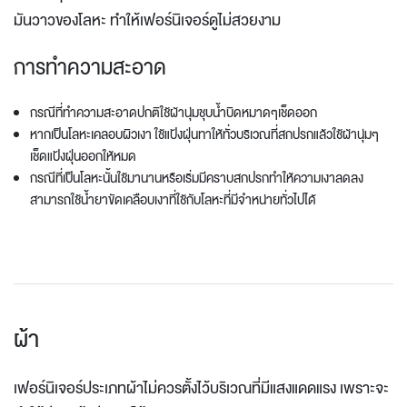
มันวาวของโลหะ ทำให้เฟอร์นิเจอร์ดูไม่สวยงาม
การทำความสะอาด
กรณีที่ทำความสะอาดปกติใช้ผ้านุ่มชุบน้ำบิดหมาดๆเช็ดออก
หากเป็นโลหะเคลอบผิวเงา ใช้แป้งฝุ่นทาให้ทั่วบริเวณที่สกปรกแล้วใช้ผ้านุ่มๆ
เช็ดแป้งฝุ่นออกให้หมด
กรณีที่เป็นโลหะนั้นใช้มานานหรือเริ่มมีคราบสกปรกทำให้ความเงาลดลง
สามารถใช้น้ำยาขัดเคลือบเงาที่ใช้กับโลหะที่มีจำหน่ายทั่วไปได้
ผ้า
เฟอร์นิเจอร์ประเภทผ้าไม่ควรตั้งไว้บริเวณที่มีแสงแดดแรง เพราะจะ