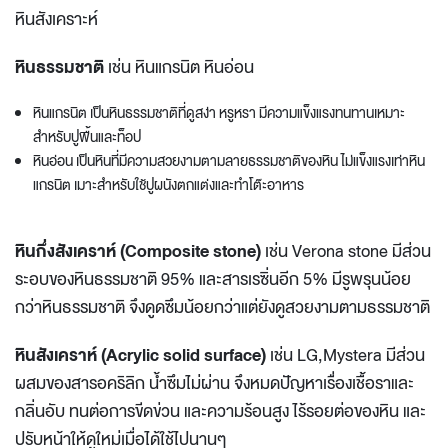
หินสังเคราะห์
หินธรรมชาติ
เช่น หินแกรนิต หินอ่อน
หินแกรนิต เป็นหินธรรมชาติที่ดูสง่า หรูหรา มีความแข็งแรงทนทานเหมาะ
สำหรับปูพื้นและท็อป
หินอ่อน เป็นหินที่มีความสวยงามตามลายธรรมชาติของหิน ไม่แข็งแรงเท่าหิน
แกรนิต เมาะสำหรับใช้ปูผนังตกแต่งและทำโต๊ะอาหาร
หินกึ่งสังเคราห์ (Composite stone)
เช่น Verona stone มีส่วน
ระอบของหินธรรมชาติ 95% และสารเรซิ่นอีก 5% มีรูพรุนน้อย
กว่าหินธรรมชาติ จึงดูดซึมน้อยกว่าแต่ยังดูสวยงามตามธรรมชาติ
หินสังเคราห์ (Acrylic solid surface)
เช่น LG,Mystera มีส่วน
ผสมของสารอคริลิก น้ำซึมไม่ผ่าน จึงหมดปัญหาเรื่องเชื้อราและ
กลิ่นอับ ทนต่อการขีดข่วน และความร้อนสูง ไร้รอยต่อของหิน และ
ปรับหน้าให้ดูใหม่เมื่อได้ใช้ไปนานๆ