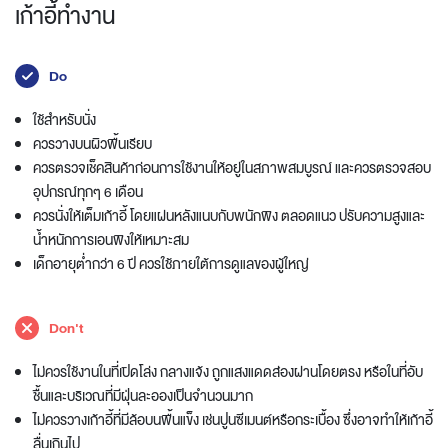
เก้าอี้ทำงาน
Do
ใช้สำหรับนั่ง
ควรวางบนผิวพื้นเรียบ
ควรตรวจเช็คสินค้าก่อนการใช้งานให้อยู่ในสภาพสมบูรณ์ และควรตรวจสอบ
อุปกรณ์ทุกๆ 6 เดือน
ควรนั่งให้เต็มเก้าอี้ โดยแผ่นหลังแนบกับพนักพิง ตลอดแนว ปรับความสูงและ
น้ำหนักการเอนพิงให้เหมาะสม
เด็กอายุต่ำกว่า 6 ปี ควรใช้ภายใต้การดูแลของผู้ใหญ่
Don't
ไม่ควรใช้งานในที่เปิดโล่ง กลางแจ้ง ถูกแสงแดดส่องผ่านโดยตรง หรือในที่อับ
ชื้นและบริเวณที่มีฝุ่นละอองเป็นจำนวนมาก
ไม่ควรวางเก้าอี้ที่มีล้อบนพื้นแข็ง เช่นปูนซีเมนต์หรือกระเบื้อง ซึ่งอาจทำให้เก้าอี้
ลื่นเกินไป