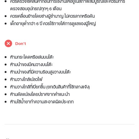
ควรตรวจเช็คสินค้าก่อนการใช้งานให้อยู่ในสภาพสมบูรณ์และควรมีการ
ตรวจสอบอุปกรณ์ทุกๆ 6 เดือน
ควรเคลื่อนย้ายโดยช่างผู้ชำนาญ ไม่ควรลากหรือดัน
เด็กอายุต่ำกว่า 6 ปี ควรใช้ภายใต้การดูแลของผู้ใหญ่
Don't
ห้ามกระโดดหรือเล่นบนโต๊ะ
ห้ามนำของมีคมวางบนโต๊ะ
ห้ามนำของที่มีความร้อนสูงวางบนโต๊ะ
ห้ามวางใกล้เปลวไฟ
ห้ามวางใกล้ที่เปียกชื้น (ยกเว้นสินค้าที่ใช้กลางแจ้ง)
ห้ามดัดแปลงโดยปราศจากคำแนะนำ
ห้ามใช้น้ำยาทำความสะอาดผิดประเภท