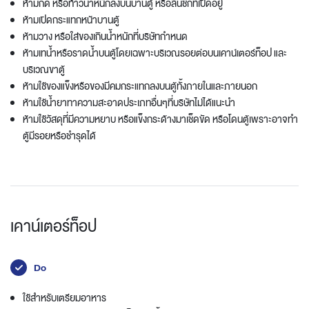
ห้ามกด หรือท้าวน้ำหนักลงบนบานตู้ หรือลิ้นชักที่เปิดอยู่
ห้ามเปิดกระแทกหน้าบานตู้
ห้ามวาง หรือใส่ของเกินน้ำหนักที่บริษัทกำหนด
ห้ามเทน้ำหรือราดน้ำบนตู้โดยเฉพาะบริเวณรอยต่อบนเคาน์เตอร์ท็อป และ
บริเวณขาตู้
ห้ามใช้ของแข็งหรือของมีคมกระแทกลงบนตู้ทั้งภายในและภายนอก
ห้ามใช้น้ำยาทาความสะอาดประเภทอื่นๆที่บริษัทไม่ได้แนะนำ
ห้ามใช้วัสดุที่มีความหยาบ หรือแข็งกระด้างมาเช็ดขัด หรือโดนตู้เพราะอาจทำ
ตู้มีรอยหรือชำรุดได้
เคาน์เตอร์ท็อป
Do
ใช้สำหรับเตรียมอาหาร