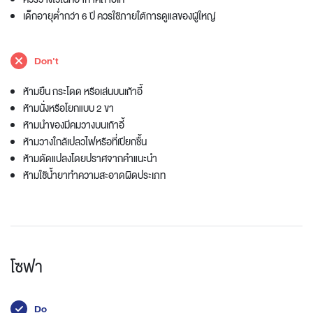
เด็กอายุต่ำกว่า 6 ปี ควรใช้ภายใต้การดูแลของผู้ใหญ่
Don't
ห้ามยืน กระโดด หรือเล่นบนเก้าอี้
ห้ามนั่งหรือโยกแบบ 2 ขา
ห้ามนำของมีคมวางบนเก้าอี้
ห้ามวางใกล้เปลวไฟหรือที่เปียกชื้น
ห้ามดัดแปลงโดยปราศจากคำแนะนำ
ห้ามใช้น้ำยาทำความสะอาดผิดประเภท
โซฟา
Do