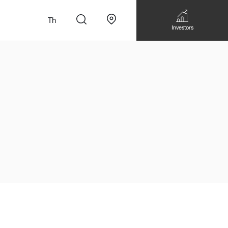
Th
Investors
n
สั่งทำโซฟาแบบ
Walk-in closet &
Custom Dining Table
 เหมาะกับทุกไลฟ์
Storage
Accessories
Bookshelf & Multimedia
Wall decoration
Walk-in closet