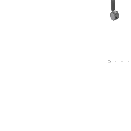
Architectural Hardware
Kitchen Pull Out Basket
Surfacing and Flooring Material
Kitchen Corner Basket
Fire-rated & Decorative Doors
Kitchen Wall Cabinet
Elevator Decoration
Kitchen Base Unit Baske
Kitchen Accessories