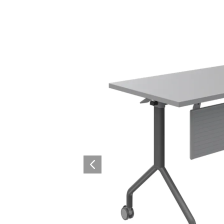
Lounge area
Collaboration space
Storage
Itoki
Ergonomic Recliner
Steelcase
Hardware & Fitting
Higold
Furniture Fitting
Kitchen Tall Unit Basket