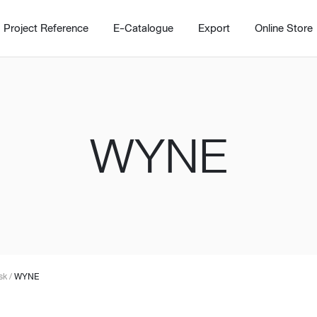
Project Reference
E-Catalogue
Export
Online Store
WYNE
Home
Working Design Solution
Kitche
บริการ
New!
Custom
Living room
Kitchens
สไตล์
Dining room
Kitchen 
sk
/
WYNE
Bedroom
Barstool
Wordrobe
Trolley