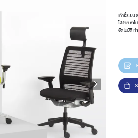
เก้าอี้ระบบ
ได้ง่าย ขาไ
อัตโนมัติ ท
t
S