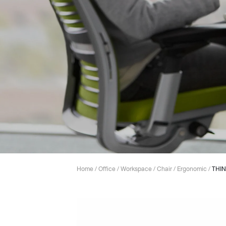
Lounge area
Collaboration space
Storage
Itoki
Ergonomic Recliner
Steelcase
Home
/
Office
/
Workspace
/
Chair
/
Ergonomic
/
THIN
Hardware & Fitting
Higold
Furniture Fitting
Kitchen Tall Unit Basket