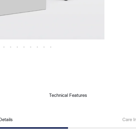
Technical Features
etails
Care I