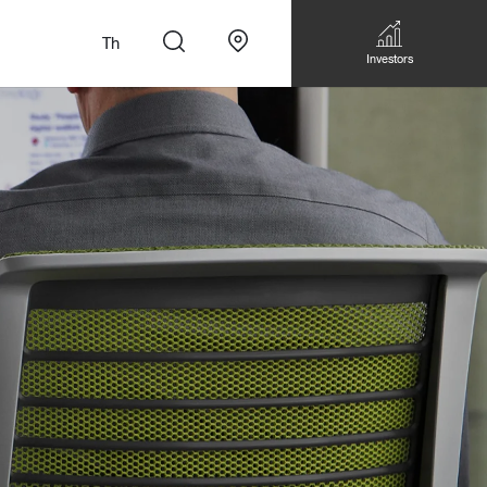
Th
Investors
n
สั่งทำโซฟาแบบ
Walk-in closet &
Custom Dining Table
 เหมาะกับทุกไลฟ์
Storage
Accessories
Bookshelf & Multimedia
Wall decoration
Walk-in closet