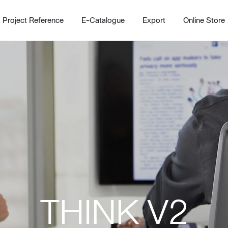
Project Reference
E-Catalogue
Export
Online Store
Home
Working Design Solution
Kitche
บริการ
New!
Custom
Living room
Kitchens
THINK V2
สไตล์
Dining room
Kitchen 
Bedroom
Barstool
Wordrobe
Trolley