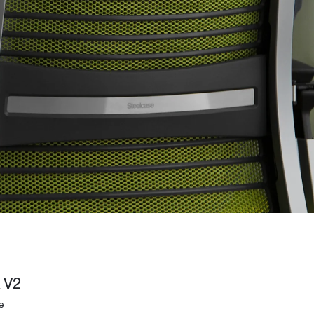
Wardrobe
Partition & Sliding Door
 V2
e