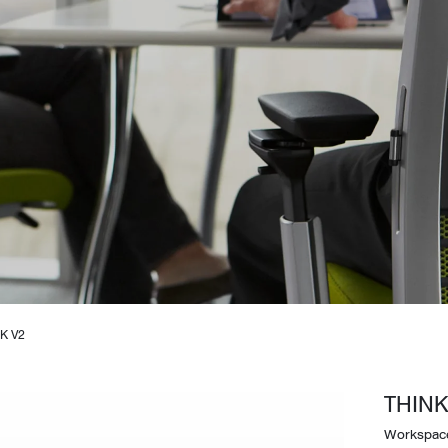
Design Awards
Collection
K V2
View More Collection
THINK
Workspac