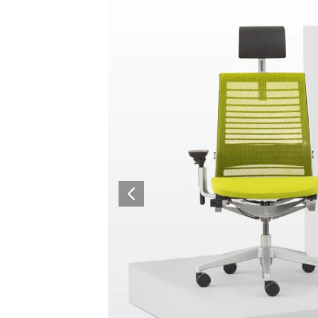
Architectural Hardware
Kitchen Pull Out Basket
Surfacing and Flooring Material
Kitchen Corner Basket
Fire-rated & Decorative Doors
Kitchen Wall Cabinet
Elevator Decoration
Kitchen Base Unit Baske
Kitchen Accessories