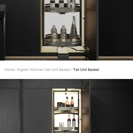
Home
/
Higold
/
Kitchen Tall Unit Basket
/
Tall Unit Basket