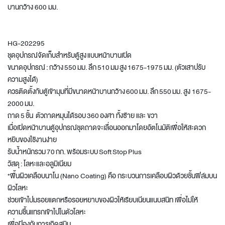
บานกว้าง 600 มม.
HG-202295
ชุดอุปกรณ์จัดเก็บสำหรับตู้สูง แบบหน้าบานเปิด
ขนาดอุปกรณ์ : กว้าง 550 มม. ลึก 510 มม สูง 1675-1975 มม. (ตัวเสาปรับ
ความสูงได้)
ควรติดตั้งกับตู้เข้ามุมที่มีขนาดหน้าบานกว้าง 600 มม. ลึก 550 มม. สูง 1675-
2000 มม.
ถาด 5 ชั้น ตัวถาดหมุนได้รอบ 360 องศา ทั้งซ้าย และ ขวา
เมื่อเปิดหน้าบานตู้อุปกรณ์ชุดถาดจะเลื่อนออกมาโดยอัตโนมัติเพื่อให้สะดวก
หยิบของใช้งานง่าย
รับน้ำหนักรวม 70 กก. พร้อมระบบ Soft Stop Plus
วัสดุ : โลหะและอลูมิเนียม
*พื้นผิวเคลือบนาโน (Nano Coating) คือ กระบวนการเคลือบผิวด้วยชั้นฟิล์มบน
ผิวโลหะ
ช่วยเข้าไปมรอยแตกหรือรอยหยาบของผิวให้เรียบเนียนแนบสนิท เพื่อไม่ให้
ความชื้นแทรกเข้าไปในตัวโลหะ
เพื่อป้องกันการเกิดสนิม