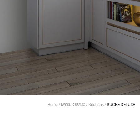
Lounge area
Collaboration space
Storage
Itoki
Ergonomic Recliner
Steelcase
Home
/
เฟอร์นิเจอร์ครัว
/
Kitchens
/
SUCRE DELUXE
Hardware & Fitting
Higold
Furniture Fitting
Kitchen Tall Unit Basket