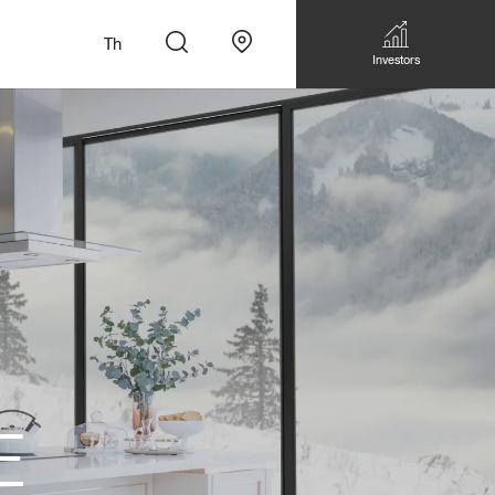
Th
Investors
n
สั่งทำโซฟาแบบ
Walk-in closet &
Custom Dining Table
 เหมาะกับทุกไลฟ์
Storage
E
Accessories
Bookshelf & Multimedia
Wall decoration
Walk-in closet