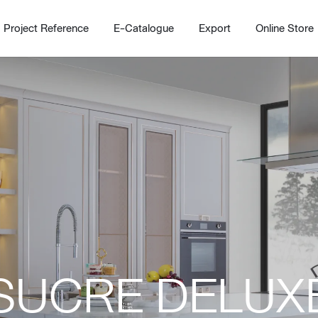
Project Reference
E-Catalogue
Export
Online Store
Home
Working Design Solution
Kitche
บริการ
New!
Custom
Living room
Kitchens
SUCRE DELUX
สไตล์
Dining room
Kitchen 
Bedroom
Barstool
Wordrobe
Trolley