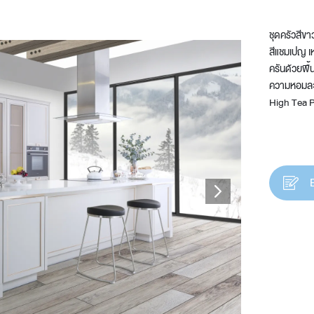
ชุดครัวสีข
สีแชมเปญ เ
ครันด้วยพื้
t
ความหอมละม
High Tea P