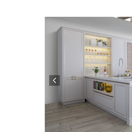
Architectural Hardware
Kitchen Pull Out Basket
Surfacing and Flooring Material
Kitchen Corner Basket
Fire-rated & Decorative Doors
Kitchen Wall Cabinet
Elevator Decoration
Kitchen Base Unit Baske
Kitchen Accessories