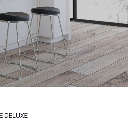
Wardrobe
Partition & Sliding Door
E DELUXE