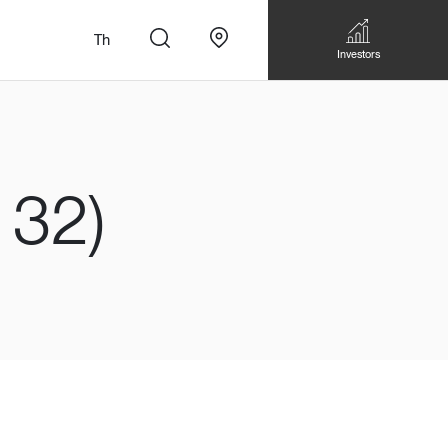
Th
Investors
132)
n
สั่งทำโซฟาแบบ
Walk-in closet &
Custom Dining Table
 เหมาะกับทุกไลฟ์
Storage
Accessories
Bookshelf & Multimedia
Wall decoration
Walk-in closet