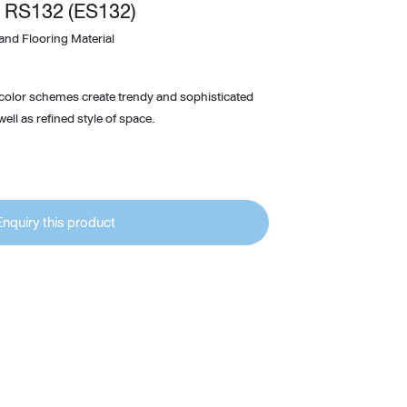
 RS132 (ES132)
Wardrobe
and Flooring Material
Partition & Sliding Door
 color schemes create trendy and sophisticated
ell as refined style of space.
Enquiry this product