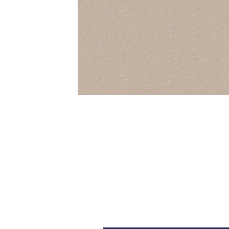
Architectural Hardware
Kitchen Pull Out Basket
Surfacing and Flooring Material
Kitchen Corner Basket
Fire-rated & Decorative Doors
Kitchen Wall Cabinet
Elevator Decoration
Kitchen Base Unit Baske
Kitchen Accessories