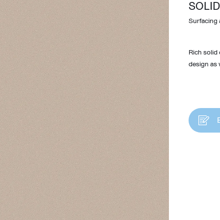
SOLID
Surfacing 
Rich solid
design as w
Design Awards
Collection
View More Collection