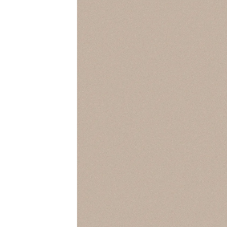
Lounge area
Collaboration space
Storage
Itoki
Ergonomic Recliner
Steelcase
Hardware & Fitting
Higold
Furniture Fitting
Kitchen Tall Unit Basket