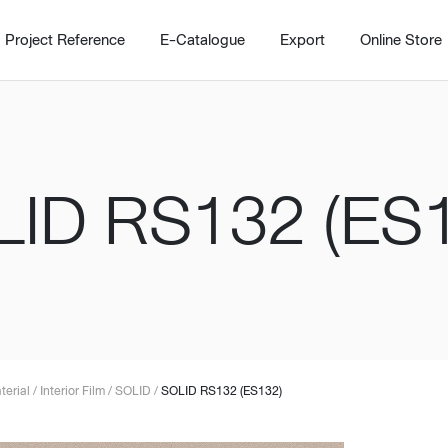
Project Reference
E-Catalogue
Export
Online Store
ID RS132 (ES
Home
Working Design Solution
Kitche
บริการ
New!
Custom
Living room
Kitchens
สไตล์
Dining room
Kitchen 
terial
/
Interior Film
/
SOLID
/
SOLID RS132 (ES132)
Bedroom
Barstool
Wordrobe
Trolley