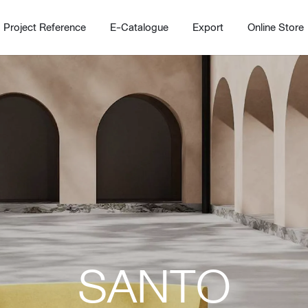
Project Reference
E-Catalogue
Export
Online Store
Home
Working Design Solution
Kitche
บริการ
New!
Custom
Living room
Kitchens
SANTO
สไตล์
Dining room
Kitchen 
Bedroom
Barstool
Wordrobe
Trolley