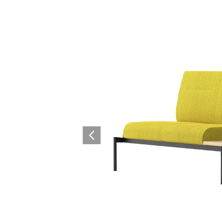
Architectural Hardware
Kitchen Pull Out Basket
Surfacing and Flooring Material
Kitchen Corner Basket
Fire-rated & Decorative Doors
Kitchen Wall Cabinet
Elevator Decoration
Kitchen Base Unit Baske
Kitchen Accessories