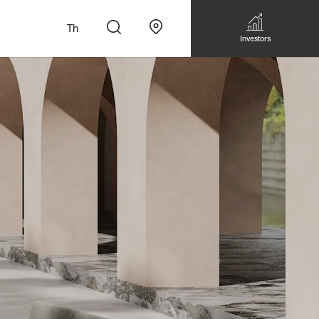
Th
Investors
n
สั่งทำโซฟาแบบ
Walk-in closet &
Custom Dining Table
 เหมาะกับทุกไลฟ์
Storage
Accessories
Bookshelf & Multimedia
Wall decoration
Walk-in closet