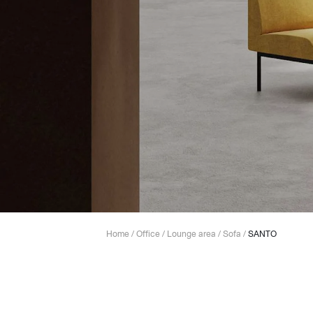
Lounge area
Collaboration space
Storage
Itoki
Ergonomic Recliner
Steelcase
Home
/
Office
/
Lounge area
/
Sofa
/
SANTO
Hardware & Fitting
Higold
Furniture Fitting
Kitchen Tall Unit Basket