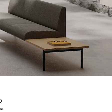
Wardrobe
Partition & Sliding Door
O
ea