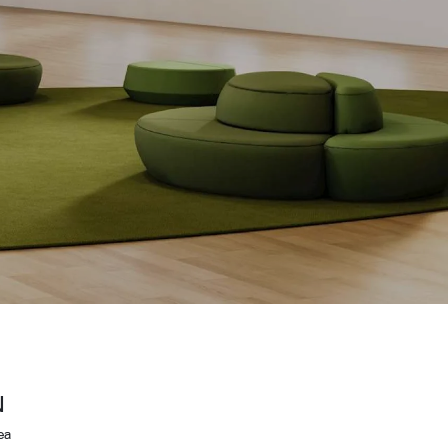
Wardrobe
Partition & Sliding Door
N
ea