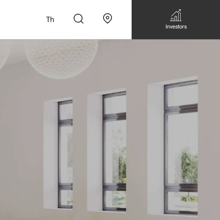
Th
Investors
n
สั่งทำโซฟาแบบ
Walk-in closet &
Custom Dining Table
 เหมาะกับทุกไลฟ์
Storage
Accessories
Bookshelf & Multimedia
Wall decoration
Walk-in closet