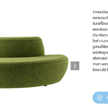
จากแรงบันด
ออกแบบมาให
จันทร์ที่โคจ
t
แต่ละส่วนจะ
นำมาจัดวาง
โซฟา Full M
รูปทรงที่เร
พนักพิงถูก
สรีรศาสตร์ ใ
วางขา นอกจา
ชั่วคราวได้ ซ