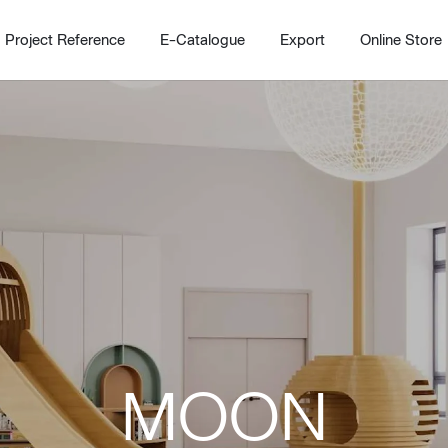
Project Reference
E-Catalogue
Export
Online Store
Home
Working Design Solution
Kitche
บริการ
New!
Custom
Living room
Kitchens
MOON
สไตล์
Dining room
Kitchen 
Bedroom
Barstool
Wordrobe
Trolley