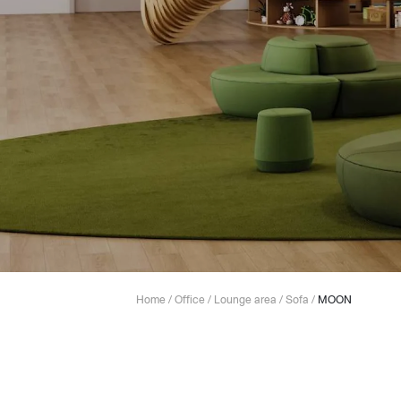
Lounge area
Collaboration space
Storage
Itoki
Ergonomic Recliner
Steelcase
Home
/
Office
/
Lounge area
/
Sofa
/
MOON
Hardware & Fitting
Higold
Furniture Fitting
Kitchen Tall Unit Basket