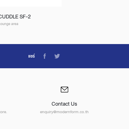
CUDDLE SF-2
Lounge area
แชร์
Contact Us
ore.
enquiry@modernform.co.th