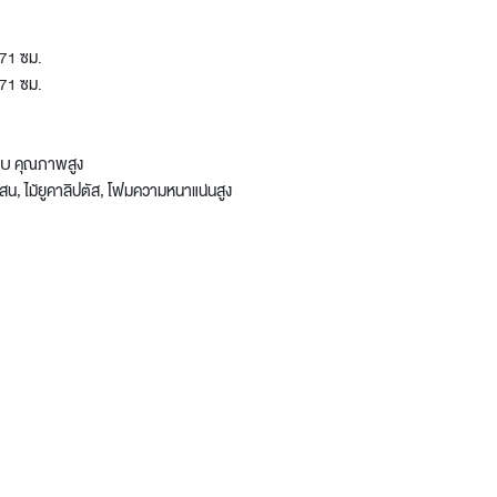
71 ซม.
71 ซม.
ง PU คุณภาพสูง
สน, ไม้ยูคาลิปตัส, โฟมความหนาแน่นสูง