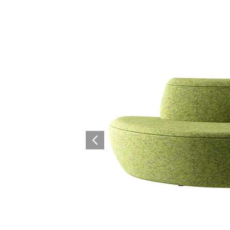
Architectural Hardware
Kitchen Pull Out Basket
Surfacing and Flooring Material
Kitchen Corner Basket
Fire-rated & Decorative Doors
Kitchen Wall Cabinet
Elevator Decoration
Kitchen Base Unit Baske
Kitchen Accessories