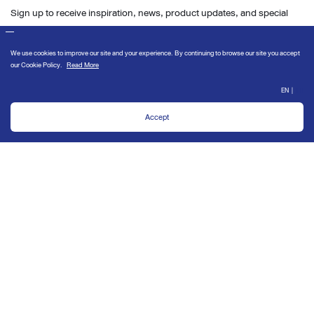
Sign up to receive inspiration, news, product updates, and special
offers from our team.
OK
We use cookies to improve our site and your experience. By continuing to
browse our site you accept our
Cookie Policy
.
Send enquiry