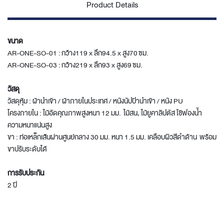
Product Details
ขนาด
AR-ONE-SO-01 : กว้าง119 x ลึก94.5 x สูง70 ซม.
AR-ONE-SO-03 : กว้าง219 x ลึก93 x สูง69 ซม.
วัสดุ
วัสดุหุ้ม : ผ้านำเข้า / ผ้าภายในประเทศ / หนังนัปป้านำเข้า / หนัง PU
โครงภายใน : ไม้อัดคุณภาพสูงหนา 12 มม. ไม้สน, ไม้ยูคาลิปตัส ใช้ฟองน้ำ
ความหนาแน่นสูง
ขา : ท่อเหล็กเส้นผ่านศูนย์กลาง 30 มม. หนา 1.5 มม. เคลือบผิวสีดำด้าน พร้อม
ขาปรับระดับได้
การรับประกัน
2 ปี