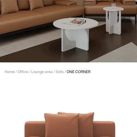
Home
/
Office
/
Lounge area
/
Sofa
/
ONE CORNER