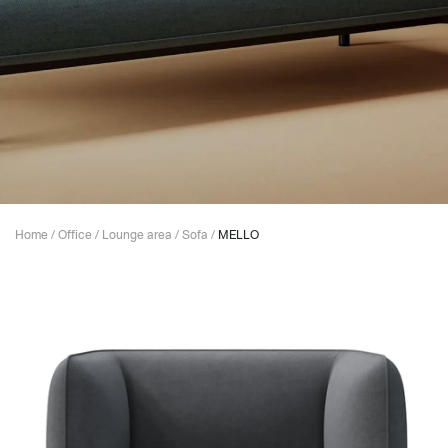
Home
/
Office
/
Lounge area
/
Sofa
/
MELLO