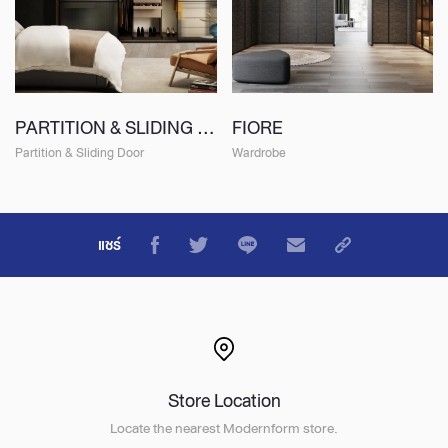
PARTITION & SLIDING DOOR
FIORE
Partition & Sliding Door
Wardrobe
แชร์
Store Location
Locate the nearest Modernform store.