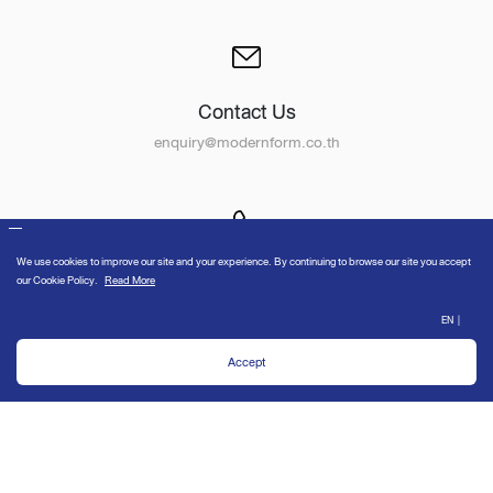
Contact Us
enquiry@modernform.co.th
Support
Call center 0 2094 9999
We use cookies to improve our site and your experience. By continuing to
browse our site you accept our
Cookie Policy
.
Product Info
Corporate