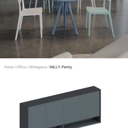
Home
/
Office
/
Workspace
/
MILLY-Pantry