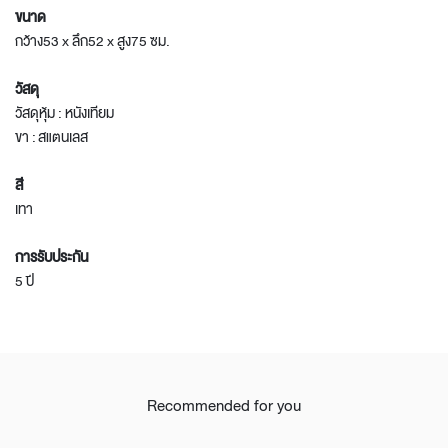
ขนาด
กว้าง53 x ลึก52 x สูง75 ซม.
วัสดุ
วัสดุหุ้ม : หนังเทียม
ขา : สแตนเลส
สี
เทา
การรับประกัน
5 ปี
Recommended for you