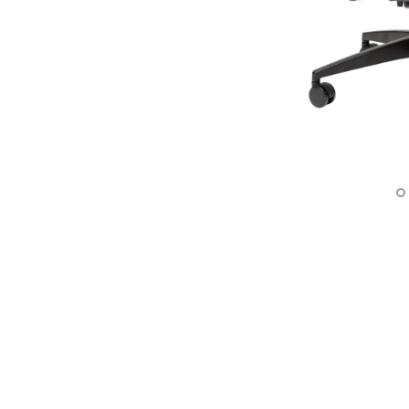
Architectural Hardware
Kitchen Pull Out Basket
Surfacing and Flooring Material
Kitchen Corner Basket
Fire-rated & Decorative Doors
Kitchen Wall Cabinet
Elevator Decoration
Kitchen Base Unit Baske
Kitchen Accessories