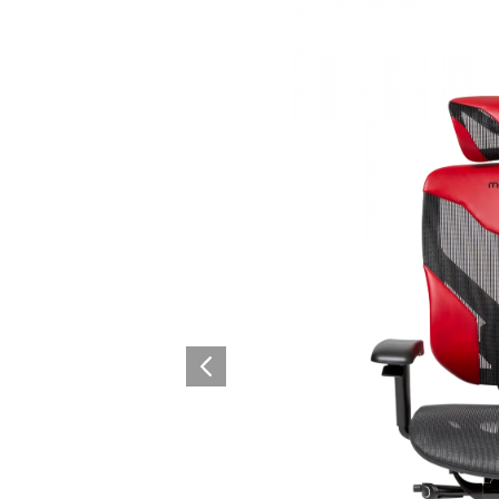
Lounge area
Collaboration space
Storage
Itoki
Ergonomic Recliner
Steelcase
Hardware & Fitting
Higold
Furniture Fitting
Kitchen Tall Unit Basket