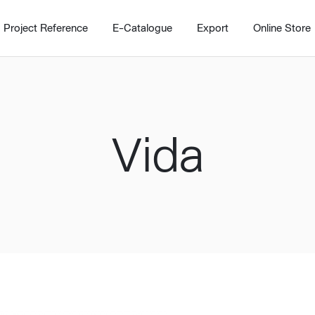
Project Reference
E-Catalogue
Export
Online Store
Vida
Home
Working Design Solution
Kitche
บริการ
New!
Custom
Living room
Kitchens
สไตล์
Dining room
Kitchen 
Bedroom
Barstool
Wordrobe
Trolley