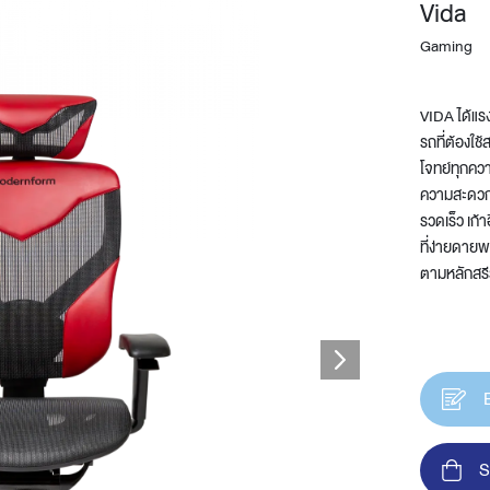
Vida
Gaming
VIDA ได้แร
รถที่ต้องใช
โจทย์ทุกควา
ความสะดวกส
รวดเร็ว เก้
Design Awards
ที่ง่ายดาย
ตามหลักสรีร
Collection
View More Collection
S