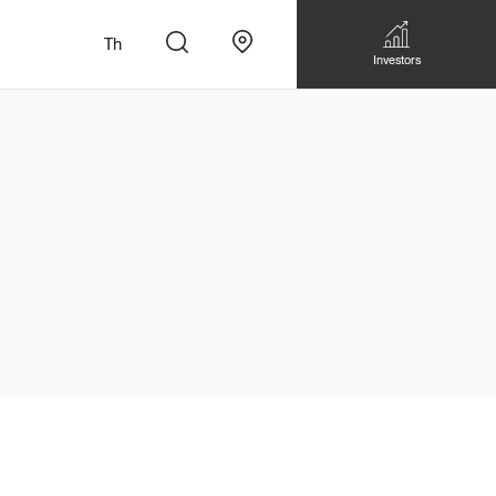
Th
Investors
n
สั่งทำโซฟาแบบ
Walk-in closet &
Custom Dining Table
 เหมาะกับทุกไลฟ์
Storage
Accessories
Bookshelf & Multimedia
Wall decoration
Walk-in closet